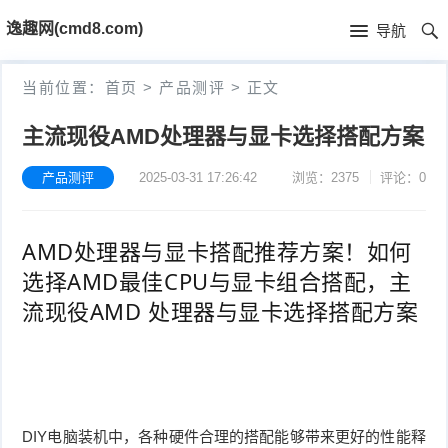
首
逸趣网(cmd8.com)
导航
页
首
当前位置：
首页
>
产品测评
>
正文
页
固
主流现役AMD处理器与显卡选择搭配方案
件
海
产品测评
2025-03-31 17:26:42
浏览：2375
评论：0
下
康
海
AMD处理器与显卡搭配推荐方案！如何
载
N
康
小
选择AMD最佳CPU与显卡组合搭配，主
V
摄
米
T
流现役AMD 处理器与显卡选择搭配方案
R
像
米
P
i
固
机
家
-
S
固
件
固
固
L
t
件
其
DIY电脑装机中，各种硬件合理的搭配能够带来更好的性能释