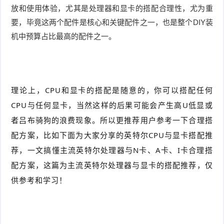
放和使用体验，尤其是处理器和显卡的搭配合理性，尤为重
件
件
I
o
合
他
技
要，毕竟这两个配件是核心和关键配件之一，也是整个DIY装
机中预算占比最高的配件之一。
N
r
集
术
产
K
e
教
品
路
固
O
程
测
由
信
理论上，CPU和显卡的搭配是随意的，你可以搭配任何
CPU与任何显卡，当然这样的后果可能会产生高U低显或
件
S
评
交
息
弱
者吕布骑狗的浪费现象。所以更推荐用户参考一下合理搭
固
换
安
电
人
配方案，比如下面为大家分享的英特尔CPU与显卡搭配推
荐，一文搞懂主流英特尔处理器与N卡、A卡、I卡合理搭
件
全
相
工
密
配方案，这篇为主流英特尔处理器与显卡的搭配推荐，仅
关
智
码
供参考和学习！
能
查
询