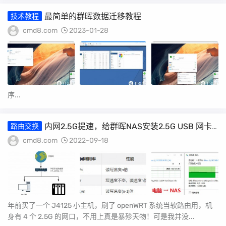
最简单的群晖数据迁移教程
技术教程
cmd8.com
2023-01-28
序...
内网2.5G提速，给群晖NAS安装2.5G USB 网卡
路由交换
& iperf3测速方法
cmd8.com
2022-09-18
年前买了一个 J4125 小主机，刷了 openWRT 系统当软路由用，机
身有 4 个 2.5G 的网口，不用上真是暴殄天物！可是我并没...