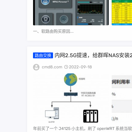
一、软路由购买原因...
内网2.5G提速，给群晖NAS安装2.5
路由交换
cmd8.com
2022-09-18
年前买了一个 J4125 小主机，刷了 openWRT 系统