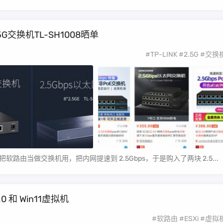
5G交换机TL-SH1008晒单
#TP-LINK
#2.5G
#交换
着把软路由当做交换机用，把内网提速到 2.5Gbps，于是购入了两块 2.5...
.0 和 Win11虚拟机
#软路由
#ESXi
#虚拟