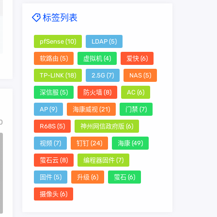
标签列表
pfSense
(10)
LDAP
(5)
软路由
(5)
虚拟机
(4)
爱快
(6)
TP-LINK
(18)
2.5G
(7)
NAS
(5)
深信服
(5)
防火墙
(8)
AC
(6)
AP
(9)
海康威视
(21)
门禁
(7)
0
R68S
(5)
神州网信政府版
(6)
视频
(7)
钉钉
(24)
海康
(49)
萤石云
(8)
编程器固件
(7)
固件
(5)
升级
(6)
萤石
(6)
摄像头
(6)