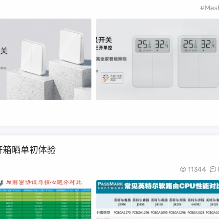
#Mes
路由开箱晒单初体验
11344