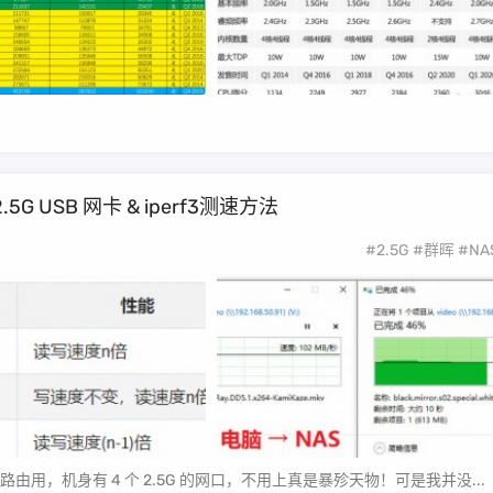
G USB 网卡 & iperf3测速方法
#2.5G
#群晖
#NA
当软路由用，机身有 4 个 2.5G 的网口，不用上真是暴殄天物！可是我并没...