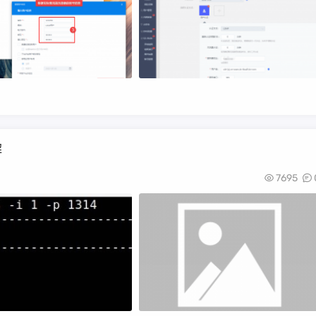
解
7695