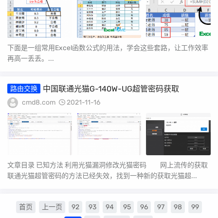
下面是一组常用Excel函数公式的用法，学会这些套路，让工作效率
再高一丢丢。...
中国联通光猫G-140W-UG超管密码获取
路由交换
cmd8.com
2021-11-16
文章目录 已知方法 利用光猫漏洞修改光猫密码 网上流传的获取
联通光猫超管密码的方法已经失效，找到一种新的获取光猫超...
首页
上一页
92
93
94
95
96
97
98
99