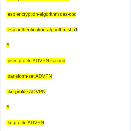
esp encryption-algorithm des-cbc
esp authentication-algorithm sha1
#
ipsec profile ADVPN isakmp
transform-set ADVPN
ike-profile ADVPN
#
ike profile ADVPN