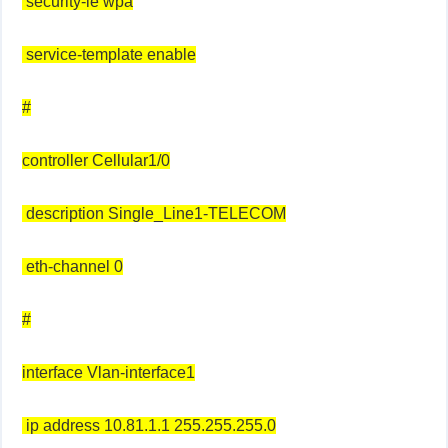
security-ie wpa
service-template enable
#
controller Cellular1/0
description Single_Line1-TELECOM
eth-channel 0
#
interface Vlan-interface1
ip address 10.81.1.1 255.255.255.0