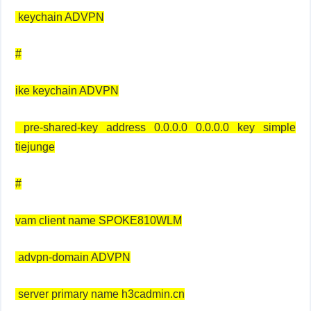
keychain ADVPN
#
ike keychain ADVPN
pre-shared-key address 0.0.0.0 0.0.0.0 key simple
tiejunge
#
vam client name SPOKE810WLM
advpn-domain ADVPN
server primary name h3cadmin.cn