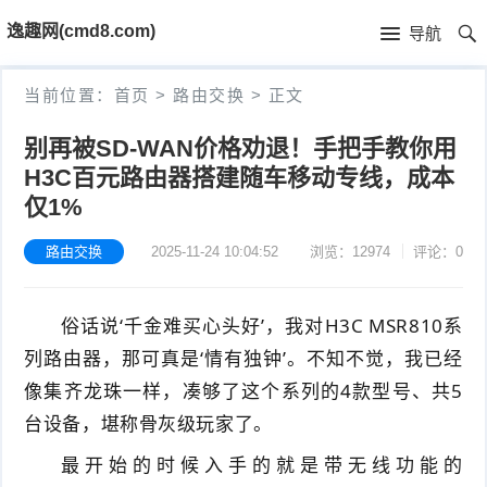
首
逸趣网(cmd8.com)
导航
页
首
当前位置：
首页
>
路由交换
>
正文
页
固
别再被SD-WAN价格劝退！手把手教你用
H3C百元路由器搭建随车移动专线，成本
件
海
仅1%
下
康
海
路由交换
2025-11-24 10:04:52
浏览：12974
评论：0
载
N
康
小
V
摄
俗话说‘千金难买心头好’，我对H3C MSR810系
米
T
列路由器，那可真是‘情有独钟’。不知不觉，我已经
R
像
米
P
i
像集齐龙珠一样，凑够了这个系列的4款型号、共5
固
机
台设备，堪称骨灰级玩家了。
家
-
S
固
最开始的时候入手的就是带无线功能的
件
固
固
L
t
件
其