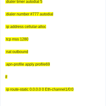
dialer timer autodial 5
dialer number #777 autodial
ip address cellular-alloc
tcp mss 1280
nat outbound
apn-profile apply profile69
#
ip route-static 0.0.0.0 0 Eth-channel1/0:0