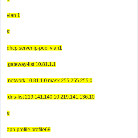
vlan 1
#
dhcp server ip-pool vlan1
gateway-list 10.81.1.1
network 10.81.1.0 mask 255.255.255.0
dns-list 219.141.140.10 219.141.136.10
#
apn-profile profile69