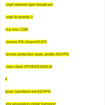
ospf network-type broadcast
ospf dr-priority 0
tcp mss 1280
source Eth-channel1/0:0
tunnel protection ipsec profile ADVPN
vam client SPOKE810WLM
#
ipsec transform-set ADVPN
encapsulation-mode transport