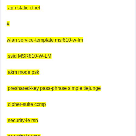
apn static ctnet
#
wlan service-template msr810-w-lm
ssid MSR810-W-LM
akm mode psk
preshared-key pass-phrase simple tiejunge
cipher-suite ccmp
security-ie rsn