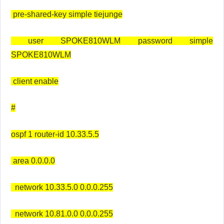
pre-shared-key simple tiejunge
user SPOKE810WLM password simple
SPOKE810WLM
client enable
#
ospf 1 router-id 10.33.5.5
area 0.0.0.0
network 10.33.5.0 0.0.0.255
network 10.81.0.0 0.0.0.255