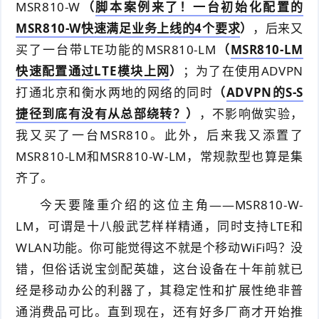
MSR810-W
（
脚本案例来了！一台初始化配置的
件
件
I
o
合
他
技
MSR810-W快速满足业务上线的4个要求
）
，后来又
买了一台带LTE功能的MSR810-LM
（
MSR810-LM
N
r
集
术
产
快速配置通过LTE模块上网
）
；为了在使用ADVPN
K
e
教
品
打通北京和衡水两地的网络的同时
（
ADVPN的S-S
路
捷径到底有没有从总部绕转？
）
，不影响做实验，
固
O
程
测
由
信
我又买了一台MSR810。此外，后来我又添置了
件
S
评
MSR810-LM和MSR810-W-LM，常规款型也算是集
交
息
弱
齐了。
固
换
安
电
人
今天要隆重介绍的这位主角——MSR810-W-
件
全
相
工
密
LM，可谓是十八般武艺样样精通，同时支持LTE和
WLAN功能。你可能觉得这不就是个移动WiFi吗？没
关
智
码
错，但俗话说宝剑配英雄，这台设备在十年前就已
能
查
经是移动办公的利器了，其稳定性和扩展性绝非普
通消费品可比。直到现在，还有好多厂商才开始推
询