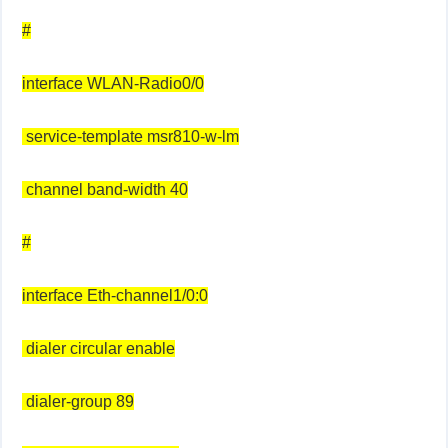
#
interface WLAN-Radio0/0
service-template msr810-w-lm
channel band-width 40
#
interface Eth-channel1/0:0
dialer circular enable
dialer-group 89