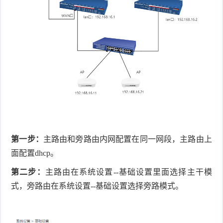
件
件
I
o
合
他
技
N
r
集
术
产
K
e
教
品
路
固
O
程
测
由
信
件
S
评
交
息
弱
固
换
安
电
人
第一步：
主路由和旁路由内网配置在同一网段，主路由上
件
全
面配置dhcp。
相
工
密
第二步：
主路由在系统设置--基础设置里面选择主干模
关
智
码
式，旁路由在系统设置--基础设置选择旁路模式。
能
查
询