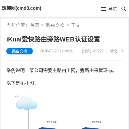
首
逸趣网(cmd8.com)
导航
页
首
当前位置：
首页
>
路由交换
>
正文
页
固
iKuai爱快路由旁路WEB认证设置
件
海
路由交换
2026-02-28 12:44:21
浏览：45997
评论：0
下
康
海
举例说明：某公司需要主路由上网，旁路由来管理ap。
载
N
康
小
以下是拓扑图：
V
摄
米
T
R
像
米
P
i
固
机
家
-
S
固
件
固
固
L
t
件
其