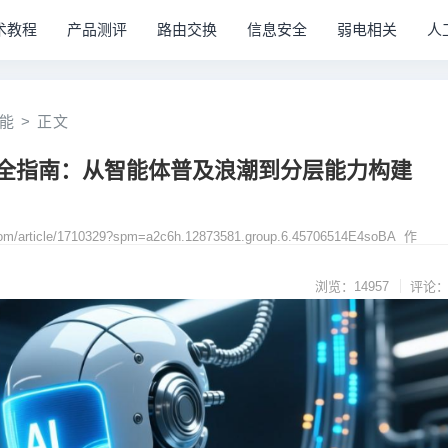
术教程
产品测评
路由交换
信息安全
弱电相关
人
能
>
正文
业路线全指南：从智能体普及浪潮到分层能力构建
com/article/1710329?spm=a2c6h.12873581.group.6.45706514E4soBA 作
浏览：14957
评论：