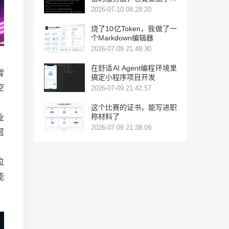
力破解！
2026-07-10 08:28:20
烧了10亿Token，我做了一
个Markdown编辑器
2026-07-09 21:48:30
在舒适AI Agent编程环境里
智
搞定小程序项目开发
空
2026-07-09 21:42:57
这个比赛的证书，能写进职
业
称材料了
2026-07-09 21:38:09
层
位
能