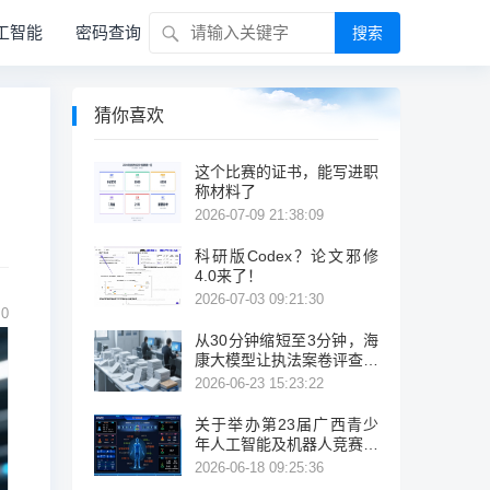
工智能
密码查询
搜索
猜你喜欢
这个比赛的证书，能写进职
称材料了
2026-07-09 21:38:09
科研版Codex？论文邪修
4.0来了！
2026-07-03 09:21:30
0
从30分钟缩短至3分钟，海
康大模型让执法案卷评查提
效10倍！
2026-06-23 15:23:22
关于举办第23届广西青少
年人工智能及机器人竞赛暨
跨区域面向东盟国家邀请赛
2026-06-18 09:25:36
的通知