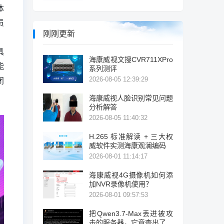
体
员
刚刚更新
具
海康威视文搜CVR711XPro
能
系列测评
2026-08-05 12:39:29
闭
海康威视人脸识别常见问题
分析解答
2026-08-05 11:40:32
H.265 标准解读 + 三大权
威软件实测海康观澜编码
2026-08-01 11:14:17
海康威视4G摄像机如何添
加NVR录像机使用？
2026-08-01 09:57:53
把Qwen3.7-Max丢进被攻
击的服务器，它竟查出了暴