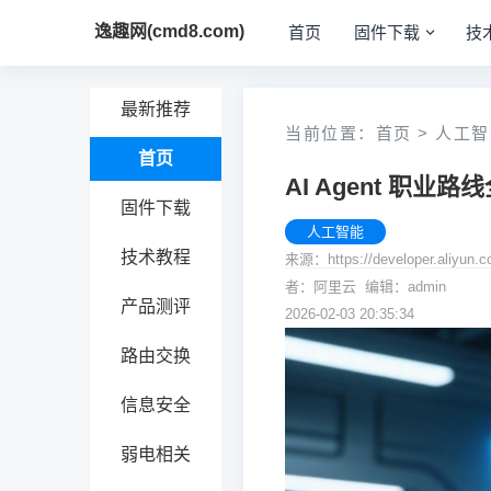
逸趣网(cmd8.com)
首页
固件下载
技
最新推荐
当前位置：
首页
>
人工智
首页
AI Agent 职
固件下载
人工智能
技术教程
来源：https://developer.aliyun.
者：阿里云 编辑：admin
产品测评
2026-02-03 20:35:34
路由交换
信息安全
弱电相关