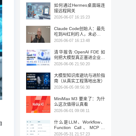
如何通过Hermes桌面端连
接远程网关
2026-06-07 16:15:23
Claude Code创始人：最先
吃到AI红利的人，未必是程
序员
2026-06-07 16:13:48
清华报告:OpenAI FDE 如
何把大模型真正塞进企业的
核心生产线
2026-06-06 21:50:20
大模型知识库避坑与进阶指
南（从真实工程落地出发）
2026-06-05 08:56:30
MiniMax M3 要来了：为什
么这次值得认真看
2026-06-01 09:08:11
什么是LLM、Workflow、
自
Function Call、MCP、
Skill、Agent、OpenClaw
2026-05-31 21:57:23