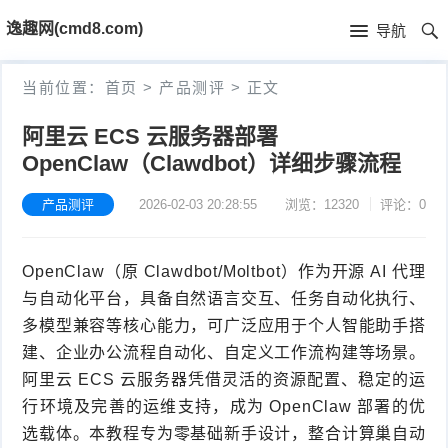
首
逸趣网(cmd8.com)
导航
页
首
当前位置：
首页
>
产品测评
>
正文
页
固
阿里云 ECS 云服务器部署
OpenClaw（Clawdbot）详细步骤流程
件
海
下
康
产品测评
2026-02-03 20:28:55
浏览：12320
评论：0
海
载
N
康
小
OpenClaw（原 Clawdbot/Moltbot）作为开源 AI 代理
V
摄
米
T
与自动化平台，具备自然语言交互、任务自动化执行、
多模型兼容等核心能力，可广泛应用于个人智能助手搭
R
像
米
P
i
建、企业办公流程自动化、自定义工作流构建等场景。
阿里云 ECS 云服务器凭借灵活的资源配置、稳定的运
固
机
家
-
S
固
行环境及完善的运维支持，成为 OpenClaw 部署的优
件
固
固
L
选载体。本教程专为零基础新手设计，整合计算巢自动
t
件
其