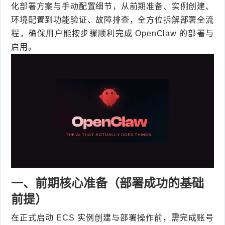
化部署方案与手动配置细节，从前期准备、实例创建、
件
件
I
o
合
他
技
环境配置到功能验证、故障排查，全方位拆解部署全流
程，确保用户能按步骤顺利完成 OpenClaw 的部署与
N
r
集
术
产
启用。
K
e
教
品
路
固
O
程
测
由
信
件
S
评
交
息
弱
固
换
安
电
人
件
全
相
工
密
关
智
码
一、前期核心准备（部署成功的基础
前提）
能
查
在正式启动 ECS 实例创建与部署操作前，需完成账号
询