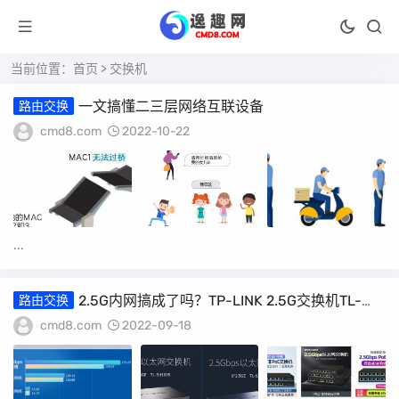
当前位置：
首页
> 交换机
一文搞懂二三层网络互联设备
路由交换
cmd8.com
2022-10-22
...
2.5G内网搞成了吗？TP-LINK 2.5G交换机TL-
路由交换
SH1008晒单
cmd8.com
2022-09-18