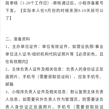
局审核（1-20个工作日）-审核通过后，小程序备案号
件
件
I
o
合
他
技
下发。【实际本人在9月份的时候亲测9-10天就可以
了】
N
r
集
术
产
K
e
教
品
路
二、准备资料
固
O
程
测
由
信
1、主办单位证件：单位有效证件，如营业执照/事业
件
S
评
交
息
弱
单位法人证书/组织机构代码证照片等【必须彩色，且
在有效期内】
固
换
安
电
人
2、主体负责人证件及相关信息：负责人的身份证正反
件
全
相
工
密
面照片、手机号（需要获取验证码）、应急手机号、
邮箱
关
智
码
3、小程序负责人证件及相关信息：默认复用主体负责
能
查
人信息，如需要另外负责人作为管理员，则需要该负
责人身份证正反面照片、手机号（需要获取验证
询