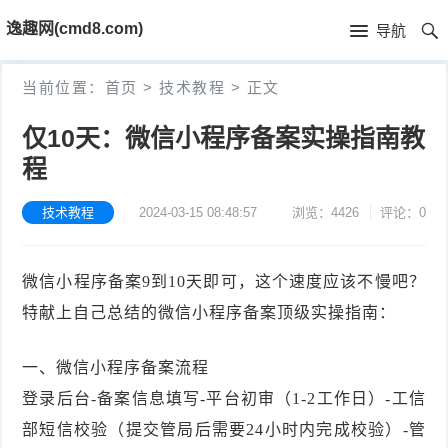
首
逸趣网(cmd8.com)
导航
页
首
当前位置：
首页
>
技术教程
>
正文
页
固
仅10天：微信小程序备案实操指南教
件
海
程
下
康
海
技术教程
2024-03-15 08:48:57
浏览：4426
评论：0
载
N
康
小
微信小程序备案9到10天即可，这个速度应该不慢吧？
V
摄
米
T
特献上自己总结的微信小程序备案顶级实操指南：
R
像
米
P
i
一、微信小程序备案流程
固
机
家
-
S
固
登录后台-备案信息填写-平台初审（1-2工作日）-工信
部短信校验（提交管局后需要24小时内完成校验）-管
件
固
固
L
t
件
其