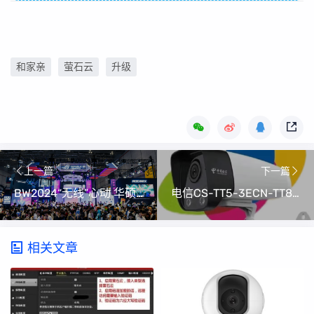
和家亲
萤石云
升级
上一篇
下一篇
BW2024“无线”心动 华硕主板带来BTF2.0新战力
电信CS-TT5-3ECN-TT8刷萤石云升级固件
相关文章