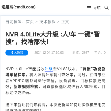
首
逸趣网(cmd8.com)
导航
页
首
当前位置：
首页
>
技术教程
>
正文
页
固
NVR 4.0Lite大升级 :人/车 一键“智
件
海
搜”，找啥都快！
下
康
海
技术教程
2024-12-04 17:10:03
浏览：2867
评论：0
载
N
康
小
NVR 4.0Lite智能提效
升级
至V4.83版本，
“智搜”功能新
V
摄
米
T
增车辆检索
，将大幅提升车辆回查效率；同时，在海康互
联APP/PC端都可进行智搜，设备管理、目标检索更高
R
像
米
P
i
效；
新增规则检索
，可直接框选区域进行人/车检索，目
标定位更准确。
固
机
家
-
S
固
接下来就让我们来看看，本次更新是如何让操作和应用变
件
固
固
L
t
件
其
得更加便捷高效的?！