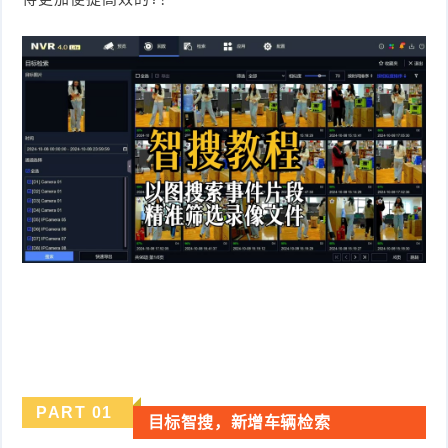
件
件
I
o
合
他
技
N
r
集
术
产
K
e
教
品
路
固
O
程
测
由
信
件
S
评
交
息
弱
固
换
安
电
人
件
全
相
工
密
关
智
码
能
查
PART
0
1
目标智搜，新增车辆检索
询