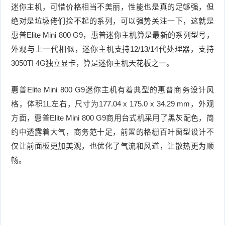
迷你主机，可惜价格相当不美丽，性能也是真的足够强，但
件
件
I
o
合
他
技
绝对是垃圾佬们捡不起的系列，可以强势关注一下，这就是
惠普Elite Mini 800 G9，惠普迷你主机算是最新的系列型号，
N
r
集
术
产
外观与上一代相似，迷你主机支持12/13/14代处理器，支持
K
e
教
3050TI 4G独立显卡，算是迷你主机天花板之一。
品
路
固
O
程
测
由
信
惠普Elite Mini 800 G9迷你主机有着典型的惠普商务设计风
格，体积1L左右，尺寸为177.04 x 175.0 x 34.29 mm，外观
件
S
评
交
息
弱
方面，惠普Elite Mini 800 G9商用台式机采用了黑灰配色，简
固
换
约中透露着大气，商务范十足，前置的格栅百叶窗型设计不
安
电
人
仅让前面板更加美观，也优化了气流和风道，让散热更为顺
件
全
相
工
密
畅。
关
智
码
能
查
询