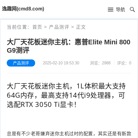
首
逸趣网(cmd8.com)
导航
页
首
当前位置：
首页
>
产品测评
>
正文
页
固
大厂天花板迷你主机：惠普Elite Mini 800
G9测评
件
海
下
康
产品测评
2025-02-10 19:53:30
浏览：2988
评论：0
海
载
N
康
小
大厂天花板迷你主机，1L体积最大支持
V
摄
米
T
64G内存，最高支持14代i9处理器，可
选配RTX 3050 Ti显卡！
R
像
米
P
i
固
机
家
-
S
固
件
固
固
L
总是有不少老哥嫌弃迷你主机过时的配置，其实还是有新款
t
件
其