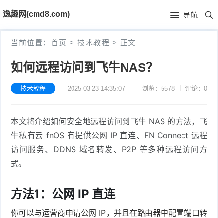
首
逸趣网(cmd8.com)
导航
页
首
当前位置：
首页
>
技术教程
>
正文
页
固
如何远程访问到飞牛NAS？
件
海
技术教程
2025-03-23 14:35:07
浏览：5578
评论：0
下
康
海
本文将介绍如何安全地远程访问到飞牛 NAS 的方法，飞
载
N
康
小
牛私有云 fnOS 有提供公网 IP 直连、FN Connect 远程
V
摄
米
T
访问服务、DDNS 域名转发、P2P 等多种远程访问方
式。
R
像
米
P
i
固
机
家
-
S
固
方法1：公网 IP 直连
件
固
固
L
t
件
你可以与运营商申请公网 IP，并且在路由器中配置端口转
其