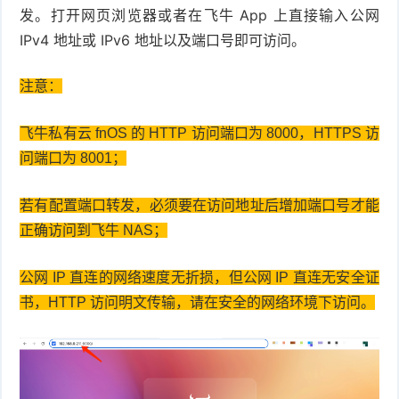
发。打开网页浏览器或者在飞牛 App 上直接输入公网
件
件
I
o
合
他
技
IPv4 地址或 IPv6 地址以及端口号即可访问。
N
r
集
术
产
注意：
K
e
教
品
路
飞牛私有云 fnOS 的 HTTP 访问端口为 8000，HTTPS 访
固
O
程
测
由
信
问端口为 8001；
件
S
评
交
息
弱
若有配置端口转发，必须要在访问地址后增加端口号才能
固
正确访问到飞牛 NAS；
换
安
电
人
件
全
相
工
密
公网 IP 直连的网络速度无折损，但公网 IP 直连无安全证
书，HTTP 访问明文传输，请在安全的网络环境下访问。
关
智
码
能
查
询