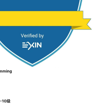
amming
-10级