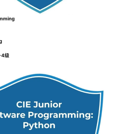
amming
g
-4级