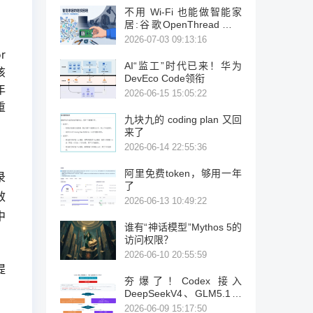
不用 Wi-Fi 也能做智能家
居:谷歌OpenThread，让
ESP32-C6 直接组 Thread
2026-07-03 09:13:16
Mesh
r
AI“监工”时代已来！华为
该
DevEco Code领衔
年
2026-06-15 15:05:22
重
九块九的 coding plan 又回
来了
2026-06-14 22:55:36
阿里免费token，够用一年
录
了
效
2026-06-13 10:49:22
中
谁有“神话模型”Mythos 5的
访问权限？
2026-06-10 20:55:59
提
夯爆了！Codex 接入
DeepSeekV4、GLM5.1、
K2.6
2026-06-09 15:17:50