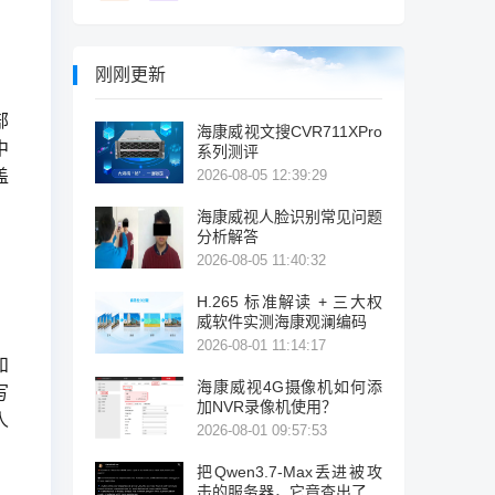
刚刚更新
。
部
海康威视文搜CVR711XPro
中
系列测评
盖
2026-08-05 12:39:29
海康威视人脸识别常见问题
分析解答
2026-08-05 11:40:32
H.265 标准解读 + 三大权
威软件实测海康观澜编码
2026-08-01 11:14:17
和
海康威视4G摄像机如何添
写
加NVR录像机使用？
人
2026-08-01 09:57:53
把Qwen3.7-Max丢进被攻
击的服务器，它竟查出了暴