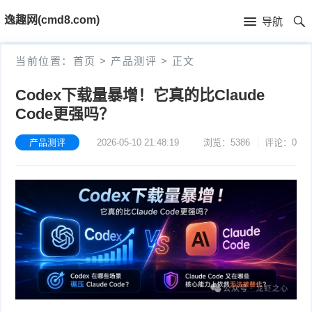
首
逸趣网(cmd8.com)
导航
页
首
当前位置：
首页
>
产品测评
>
正文
页
固
Codex下载量暴增！它真的比Claude
Code更强吗？
件
海
下
康
产品测评
2026-05-10 21:48:19
浏览：5386
评论：0
海
载
N
康
小
V
摄
米
T
R
像
米
P
i
固
机
家
-
S
固
件
固
固
L
t
件
其