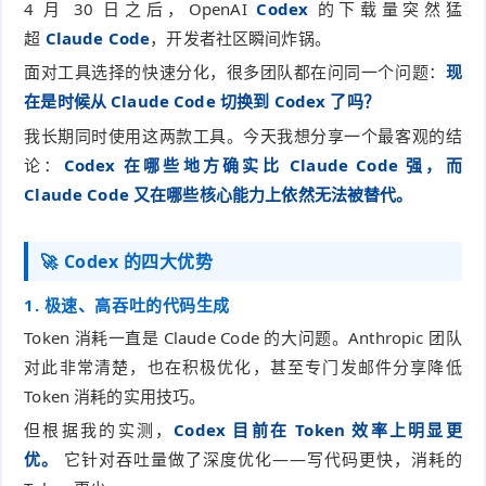
4 月 30 日之后，OpenAI
Codex
的下载量突然猛
件
件
I
o
合
他
超
Claude Code
，开发者社区瞬间炸锅。
技
面对工具选择的快速分化，很多团队都在问同一个问题：
现
N
r
集
术
产
在是时候从 Claude Code 切换到 Codex 了吗？
K
e
我长期同时使用这两款工具。今天我想分享一个最客观的结
教
品
路
论：
Codex 在哪些地方确实比 Claude Code 强，而
固
O
程
测
由
信
Claude Code 又在哪些核心能力上依然无法被替代。
件
S
评
交
息
弱
🚀 Codex 的四大优势
固
换
安
电
人
1. 极速、高吞吐的代码生成
件
全
相
Token 消耗一直是 Claude Code 的大问题。Anthropic 团队
工
密
对此非常清楚，也在积极优化，甚至专门发邮件分享降低
关
智
码
Token 消耗的实用技巧。
但根据我的实测，
Codex 目前在 Token 效率上明显更
能
查
优。
它针对吞吐量做了深度优化——写代码更快，消耗的
询