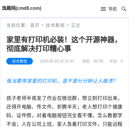
首
逸趣网(cmd8.com)
导航
页
首
当前位置：
首页
>
技术教程
>
正文
页
固
家里有打印机必装！这个开源神器，
件
海
彻底解决打印糟心事
下
康
海
技术教程
2026-05-10 22:21:43
浏览：35735
评论：0
载
N
康
小
每当要用家里的打印机，是不是分分钟让人崩溃？
V
摄
米
T
孩子老师半夜发了作业在微信群，想立刻打印出来，
R
像
米
P
i
还得开电脑、传文件、折腾半天；老人想打印个健康
固
机
家
-
S
固
码、证件照，对着电脑按钮完全看不懂，怎么教都学
不会；人在公司上班，家人急着打印文件，只能远程
件
固
固
L
t
件
其