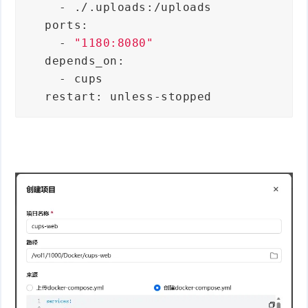
      - ./.uploads:/uploads
    ports:
      - 
"1180:8080"
    depends_on:
      - cups
    restart: unless-stopped