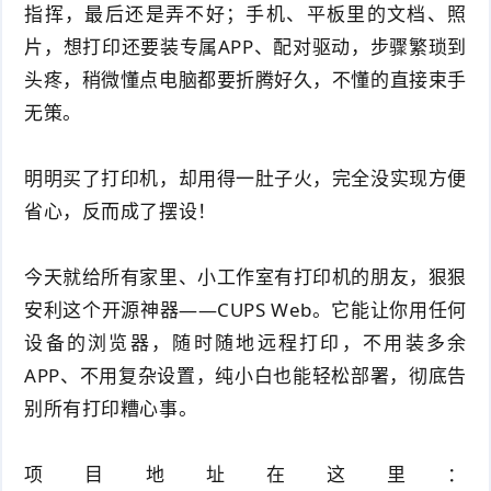
指挥，最后还是弄不好；手机、平板里的文档、照
件
件
I
o
合
他
技
片，想打印还要装专属APP、配对驱动，步骤繁琐到
头疼，稍微懂点电脑都要折腾好久，不懂的直接束手
N
r
集
术
产
无策。
K
e
教
品
路
明明买了打印机，却用得一肚子火，完全没实现方便
固
O
程
测
由
信
省心，反而成了摆设！
件
S
评
交
息
弱
今天就给所有家里、小工作室有打印机的朋友，狠狠
固
换
安
电
人
安利这个开源神器——CUPS Web。它能让你用任何
件
全
相
设备的浏览器，随时随地远程打印，不用装多余
工
密
APP、不用复杂设置，纯小白也能轻松部署，彻底告
关
智
码
别所有打印糟心事。
能
查
项目地址在这里：
询