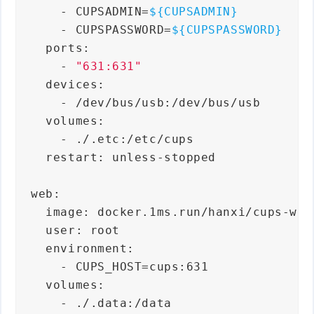
      - CUPSADMIN=
${CUPSADMIN}
      - CUPSPASSWORD=
${CUPSPASSWORD}
    ports:
      - 
"631:631"
    devices:
      - /dev/bus/usb:/dev/bus/usb
    volumes:
      - ./.etc:/etc/cups
    restart: unless-stopped
  web:
    image: docker.1ms.run/hanxi/cups-web
    user: root
    environment:
      - CUPS_HOST=cups:631
    volumes:
      - ./.data:/data