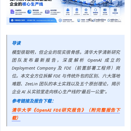
件
件
I
o
合
他
技
N
r
集
术
产
K
e
教
品
路
导读
固
O
程
测
由
信
模型很聪明，但企业的现实很骨感。清华大学清新研究
团队发布最新报告，深度解析 OpenAI 成立的
件
S
评
交
息
弱
Deployment Company 及 FDE（前置部署工程师）岗
固
位。本文全方位拆解 FDE 与传统外包的区别、六大落地
换
安
电
人
难题、ZeeLin 团队的本土实践以及五个原创理论，揭示
件
全
相
工
密
企业 AI 从实验室走向核心生产线的“最后一公里”。
参考链接及报告下载：
关
智
码
清华大学《OpenAI FDE研究报告》（附完整报告下
能
查
载）
询