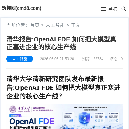
首
逸趣网(cmd8.com)
导航
页
首
当前位置：
首页
>
人工智能
>
正文
页
固
清华报告:OpenAI FDE 如何把大模型真
正塞进企业的核心生产线
件
海
下
康
人工智能
2026-06-06 21:50:20
浏览：22734
评论：0
海
载
N
康
小
清华大学清新研究团队发布最新报
V
摄
告:OpenAI FDE 如何把大模型真正塞进
米
T
企业的核心生产线？
R
像
米
P
i
固
机
家
-
S
固
件
固
固
L
t
件
其