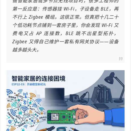
做智能家居或多节点无线项目时，很多工程师的
第一反应是：传感器挂 Wi-Fi，子设备走 BLE，再
件
件
I
o
合
他
技
不行上 Zigbee 模组。这很正常。但真把十几二十
N
r
集
术
产
个低功耗节点铺到一套房子里，你会发现 Wi-Fi 又
费电又占 AP 连接数，BLE 跳不出星型拓扑，
K
e
教
品
路
Zigbee 又得自己维护一套私有网关协议——设备
固
O
越多越头大。
程
测
由
信
件
S
评
交
息
弱
固
换
安
电
人
件
全
相
工
密
关
智
码
能
查
询