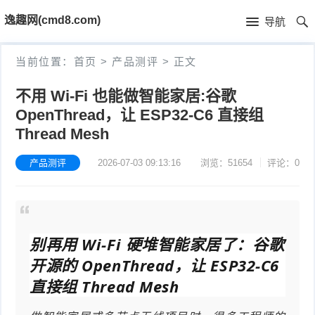
首
逸趣网(cmd8.com)
导航
页
首
当前位置：
首页
>
产品测评
>
正文
页
固
不用 Wi-Fi 也能做智能家居:谷歌
OpenThread，让 ESP32-C6 直接组
件
海
Thread Mesh
下
康
海
产品测评
2026-07-03 09:13:16
浏览：51654
评论：0
载
N
康
小
V
摄
米
T
R
别再用 Wi-Fi 硬堆智能家居了：谷歌
像
米
P
i
开源的 OpenThread，让 ESP32-C6 
固
机
家
-
S
固
直接组 Thread Mesh
件
固
固
L
t
件
其