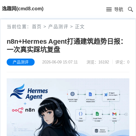
首
逸趣网(cmd8.com)
导航
页
首
当前位置：
首页
>
产品测评
>
正文
页
固
n8n+Hermes Agent打通建筑趋势日报：
一次真实踩坑复盘
件
海
下
康
产品测评
2026-06-09 15:07:11
浏览：16192
评论：0
海
载
N
康
小
V
摄
米
T
R
像
米
P
i
固
机
家
-
S
固
件
固
固
L
t
件
其