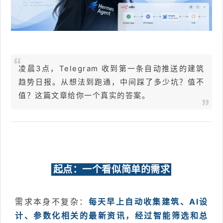
件
件
I
o
合
他
技
N
r
集
术
产
K
e
教
品
路
凌晨3点，Telegram 收到第一条自动推送的建筑
趋势日报。从想法到跑通，中间踩了多少坑？值不
固
O
程
测
由
信
值？这篇文章给你一个真实的答案。
件
S
评
交
息
弱
固
换
安
电
人
件
全
相
工
密
起点：一个看似简单的需求
关
智
码
能
查
需求本身不复杂：
每天早上自动收集建筑、AI设
计、参数化相关的最新资讯，经过智能筛选和总
询