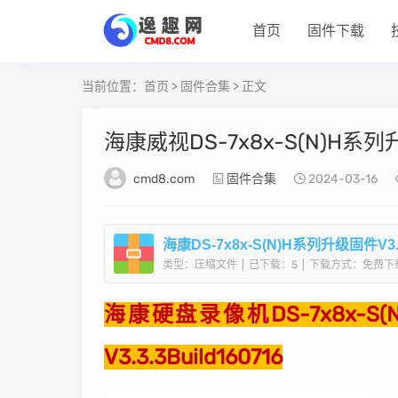
首页
固件下载
当前位置：
首页
>
固件合集
> 正文
海康威视DS-7x8x-S(N)H系列升级
cmd8.com
固件合集
2024-03-16
海康DS-7x8x-S(N)H系列升级固件V3.3.3
类型：压缩文件
|
已下载：5
|
下载方式：免费下
海康
硬盘录像机
DS-7x8x-S
V3.3.3Build160716