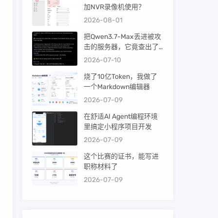
加NVR录像机使用？
2026-08-01
把Qwen3.7-Max丢进被攻
击的服务器，它竟查出了
暴力破解！
2026-07-10
烧了10亿Token，我做了
一个Markdown编辑器
2026-07-09
在舒适AI Agent编程环境
里搞定小程序项目开发
2026-07-09
这个比赛的证书，能写进
职称材料了
2026-07-09