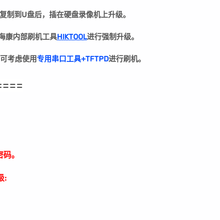
复制到U盘后，插在硬盘录像机上升级。
用海康内部刷机工具
HIKTOOL
进行强制升级。
可考虑使用
专用串口工具+TFTPD
进行刷机。
====
密码。
: