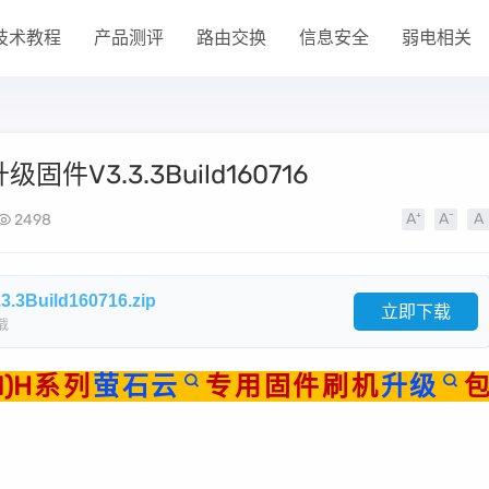
技术教程
产品测评
路由交换
信息安全
弱电相关
固件V3.3.3Build160716
2498
Build160716.zip
立即下载
载
(N)H系列
萤石云
专用固件刷机
升级