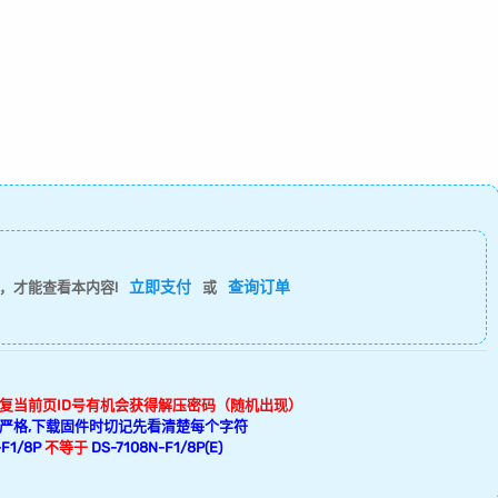
立即支付
查询订单
，才能查看本内容!
或
回复当前页ID号有机会获得解压密码（随机出现）
严格,下载固件时切记先看清楚每个字符
F1/8P
不等于
DS-7108N-F1/8P(E)