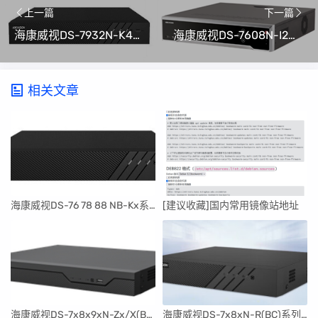
上一篇
下一篇
海康威视DS-7932N-K4/16P升级包V4.72.107 build 220914(4.0 Lite可解绑萤石云)
海康威视DS-7608N-I2升级包V4.50.000 Build 210125(可解绑萤石云)
相关文章
​海康威视DS-76 78 88 NB-Kx系列解绑萤石云专用固件刷机升级包V4.30.097build240401
[建议收藏]国内常用镜像站地址
海康威视DS-7x8x9xN-Zx/X(B)系列NVR程序升级包V4.82.100_240606(可解绑萤石云)
海康威视DS-7x8xN-R(BC)系列升级包V4.82.100 Build 240606(可解绑萤石云)