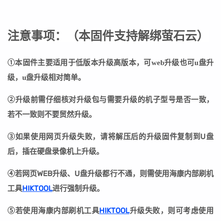
注意事项：
（
本固件支持解绑萤石云
）
①本固件主要适用于低版本升级高版本，可web升级也可u盘升
级，u盘升级相对简单。
②
升级前需仔细核对升级包与需要升级的机子型号是否一致，
若不一致则不要贸然升级。
③
如果使用网页升级失败，请将解压后的升级固件复制到U盘
后，插在硬盘录像机上升级。
④若网页WEB升级、U盘升级都行不通，则需使用海康内部刷机
工具
HIKTOOL
进行强制升级。
⑤若
使用海康内部刷机工具
HIKTOOL
升级失败
，则可考虑使用