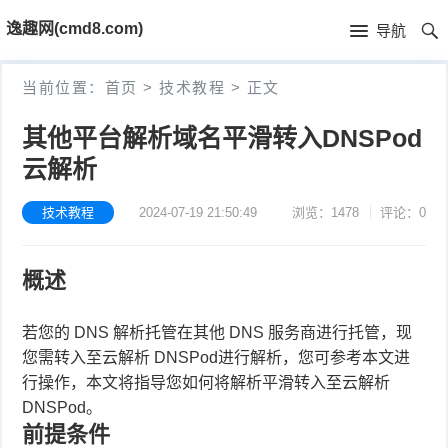
首
逸趣网(cmd8.com)
导航
页
首
当前位置：
首页
>
技术教程
>
正文
页
固
其他平台解析域名平滑转入DNSPod
件
海
云解析
下
康
海
技术教程
2024-07-19 21:50:49
浏览：1478
评论：0
载
N
康
小
概述
V
摄
米
T
若您的 DNS 解析托管在其他 DNS 服务商进行托管，现
R
像
米
P
i
您需转入至云解析 DNSPod进行解析，您可参考本文进
行操作，本文将指导您如何将解析平滑转入至云解析
固
机
家
-
S
固
DNSPod。
件
前提条件
固
固
L
t
件
其