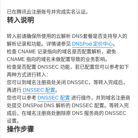
件
件
I
o
合
他
技
已在腾讯云注册账号并完成实名认证。
转入说明
N
r
集
术
产
转入前请确保所使用的云解析 DNS套餐是否支持导入的
K
e
教
品
路
解析记录和功能。详情请参见
DNSPod 定价中心
。
固
O
检查 CNAME 记录指向的域名是否配置解析，避免
程
测
由
信
CNAME 指向的域名未做配置导致的业务影响。
件
S
评
交
检查是否配置 DNSSEC 功能，若已配置您可以参考如下
息
弱
两种方式进行转入：
固
换
安
电
人
您可以到域名注册商处关闭 DNSSEC，等转入完成后，
再进行
DNSSEC 配置
。
件
全
相
工
密
您也可以参考
DNSSEC 配置
进行操作，并到域名注册商
处提交 DNSPod DNS 解析的 DNSSEC 配置。等转入完
关
智
码
成后，在域名注册商处删除原 DNS 服务商的 DNSSEC
设置。
能
查
操作步骤
询