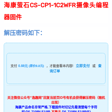
海康萤石CS-CP1-1C2WFR摄像头编程
器固件
解压密码如下：
立即支付
查
支付
0.88元
，才能查看本内容!
或
(原价8.8元)
询订单
关注微信公众号“逸趣网”回复当前页ID号有机会获得解压密码（随机
出现）
海康产品命名非常严格,下载固件时切记先看清楚每个字符
如:DS-7108N-F1/8P
不等于
DS-7108N-F1/8P(E)