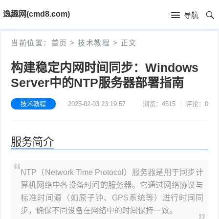
首
逸趣网(cmd8.com)
导航
页
首
当前位置：
首页
>
技术教程
>
正文
页
固
构建稳定内网时间同步：Windows
件
海
Server中的NTP服务器部署指南
下
康
海
技术教程
2025-02-03 23:19:57
浏览：4515
评论：0
载
N
康
小
服务简介
V
摄
米
T
R
像
米
P
i
NTP（Network Time Protocol）服务器是用于同步计
算机网络中各设备时间的服务器。它通过网络协议与
固
机
家
-
S
固
标准时间源（如原子钟、GPS系统等）进行时间同
件
步，确保不同设备在网络中的时间保持一致。
固
固
L
t
件
其