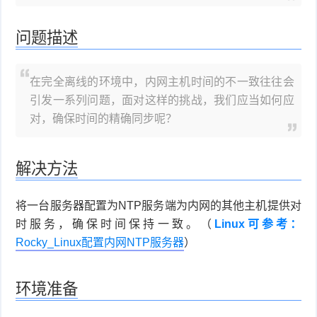
件
件
I
o
合
他
技
问题描述
N
r
集
术
产
在完全离线的环境中，内网主机时间的不一致往往会
K
e
教
品
路
引发一系列问题，面对这样的挑战，我们应当如何应
固
O
对，确保时间的精确同步呢？
程
测
由
信
件
S
评
交
息
弱
解决方法
固
换
安
电
人
将一台
服务器配置
为NTP服务端为内网的其他主机提供对
件
全
相
工
密
时服务，确保时间保持一致。（
Linux可参考：
Rocky_Linux配置内网NTP服务器
）
关
智
码
能
查
环境准备
询