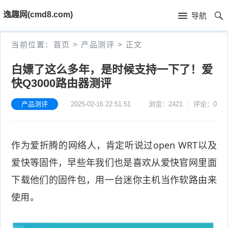
首
逸趣网(cmd8.com)
导航
页
首
当前位置：
首页
>
产品测评
>
正文
页
固
白嫖了这么多年，是时候支持一下了！爱
快Q3000路由器测评
件
海
下
康
产品测评
2025-02-16 22:51:51
浏览：2421
评论：0
海
载
N
康
小
作为爱折腾的网络人，肯定听说过open WRT以及
V
摄
米
T
爱快等固件，早些年我们也是喜欢从爱快官网里面
R
像
米
P
i
下载他们的固件包，用一台迷你主机当作软路由来
使用。
固
机
家
-
S
固
件
固
固
L
t
件
其