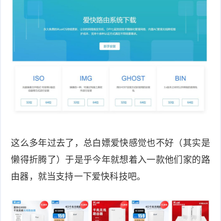
件
件
I
o
合
他
技
N
r
集
术
产
K
e
教
品
路
固
O
程
测
由
信
件
S
评
交
息
弱
固
换
安
电
人
这么多年过去了，总白嫖爱快感觉也不好（其实是
件
全
相
工
密
懒得折腾了）于是乎今年就想着入一款他们家的路
关
由器，就当支持一下爱快科技吧。
智
码
能
查
询