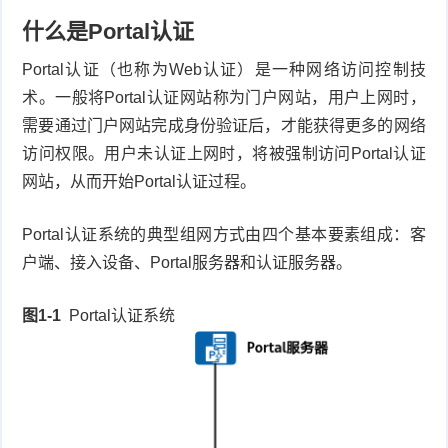
什么是Portal认证
件
件
I
o
合
他
技
Portal认证（也称为Web认证）是一种网络访问控制技
N
r
集
术
产
术。一般将Portal认证网站称为门户网站，用户上网时，
K
e
教
需要通过门户网站完成身份验证后，才能获得更多的网络
品
路
访问权限。用户未认证上网时，将被强制访问Portal认证
固
O
程
测
由
信
网站，从而开始Portal认证过程。
件
S
评
交
息
弱
Portal认证系统的典型组网方式由四个基本要素组成：客
固
换
户端、接入设备、Portal服务器和认证服务器。
安
电
人
件
全
相
工
密
图1-1
Portal认证系统
关
智
码
能
查
询