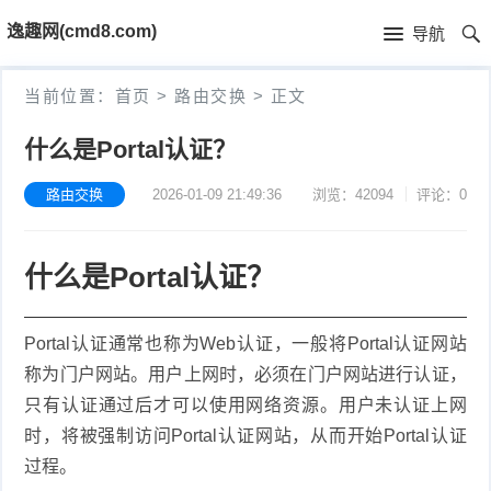
首
逸趣网(cmd8.com)
导航
页
首
当前位置：
首页
>
路由交换
>
正文
页
固
什么是Portal认证？
件
海
路由交换
2026-01-09 21:49:36
浏览：42094
评论：0
下
康
海
什么是Portal认证？
载
N
康
小
V
摄
米
T
Portal认证通常也称为Web认证，一般将Portal认证网站
R
像
称为门户网站。用户上网时，必须在门户网站进行认证，
米
P
i
只有认证通过后才可以使用网络资源。用户未认证上网
固
机
家
-
S
固
时，将被强制访问Portal认证网站，从而开始Portal认证
过程。
件
固
固
L
t
件
其