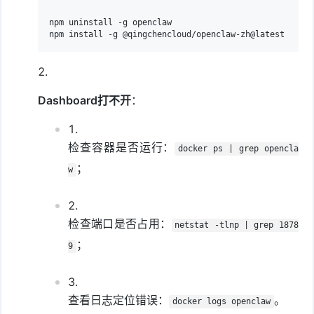
npm uninstall -g openclaw

npm install -g @qingchencloud/openclaw-zh@latest
Dashboard打不开
：
检查容器是否运行：
docker ps | grep opencla
；
w
检查端口是否占用：
netstat -tlnp | grep 1878
；
9
查看日志定位错误：
。
docker logs openclaw