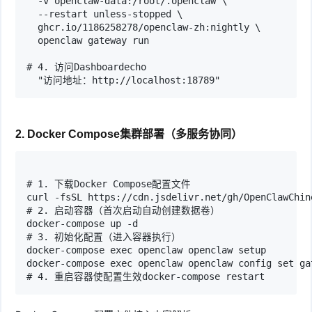
  -v openclaw-data:/root/.openclaw \

  --restart unless-stopped \

  ghcr.io/1186258278/openclaw-zh:nightly \

  openclaw gateway run

# 4. 访问Dashboardecho 

  "访问地址：http://localhost:18789"
2. Docker Compose集群部署（多服务协同）
# 1. 下载Docker Compose配置文件

curl -fsSL https://cdn.jsdelivr.net/gh/OpenClawChin
# 2. 启动容器（首次启动自动创建数据卷）

docker-compose up -d

# 3. 初始化配置（进入容器执行）

docker-compose exec openclaw openclaw setup

docker-compose exec openclaw openclaw config set ga
# 4. 重启容器使配置生效docker-compose restart