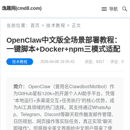
首
逸趣网(cmd8.com)
导航
页
首
当前位置：
首页
>
技术教程
>
正文
页
固
OpenClaw中文版全场景部署教程：
件
海
一键脚本+Docker+npm三模式适配
下
康
海
技术教程
2026-04-08 19:55:42
浏览：9317
评论：0
载
N
康
小
简介：
OpenClaw（曾用名Clawdbot/Moltbot）作
V
摄
米
T
为GitHub星标120k+的开源个人AI助手平台，凭借
R
像
米
“本地运行+多渠道交互+任务执行”的核心优势，成
P
i
为AI工具领域的热门选择。其支持通过WhatsAp
固
机
家
-
S
固
p、Telegram、Discord等聊天软件触发邮件管理、
日历规划、网页操作等实际任务，真正实现“聊天
件
固
固
L
t
件
其
即操作”。但原版全英文界面给中文用户带来了使