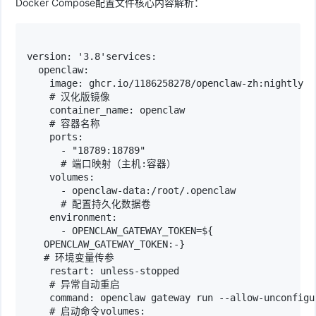
Docker Compose配置文件核心内容解析：
version: '3.8'services:

  openclaw:

    image: ghcr.io/1186258278/openclaw-zh:nightly 

    # 汉化版镜像

    container_name: openclaw 

    # 容器名称

    ports:

      - "18789:18789" 

      # 端口映射（主机:容器）

    volumes:

      - openclaw-data:/root/.openclaw 

      # 配置持久化数据卷

    environment:

      - OPENCLAW_GATEWAY_TOKEN=${

   OPENCLAW_GATEWAY_TOKEN:-} 

   # 环境变量传参

    restart: unless-stopped 

    # 异常自动重启

    command: openclaw gateway run --allow-unconfigur
    # 启动命令volumes:
