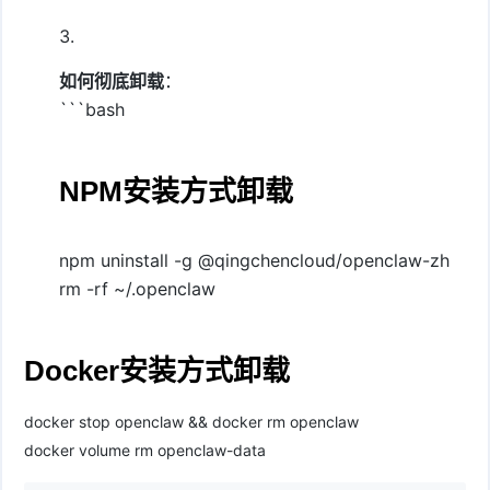
如何彻底卸载
：
```bash
NPM安装方式卸载
npm uninstall -g @qingchencloud/openclaw-zh
rm -rf ~/.openclaw
Docker安装方式卸载
docker stop openclaw && docker rm openclaw
docker volume rm openclaw-data