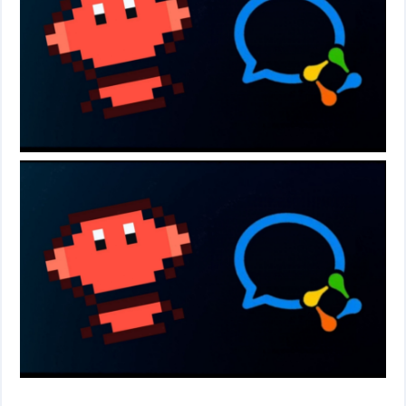
件
件
I
o
合
他
技
N
r
集
术
产
K
e
教
品
路
固
O
程
测
由
信
件
S
评
交
息
弱
固
换
安
电
人
件
全
相
工
密
关
智
码
能
查
询