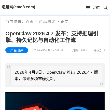
首
逸趣网(cmd8.com)
导航
页
首
当前位置：
首页
>
产品测评
>
正文
页
固
OpenClaw 2026.4.7 发布：支持推理引
擎、持久记忆与自动化工作流
件
海
下
康
产品测评
2026-04-08 19:58:04
浏览：6936
评论：0
海
载
N
康
小
2026年4月8日，OpenClaw 推出 2026.4.7 版
V
摄
米
T
本，带来多项重磅更新。
R
像
米
P
i
固
机
家
-
S
固
件
固
固
L
t
件
其