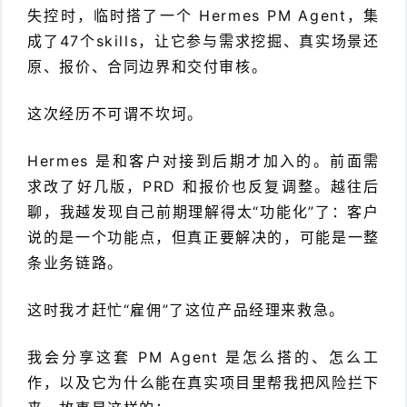
失控时，临时搭了一个 Hermes PM Agent，集
件
件
I
o
合
他
技
成了47个skills，让它参与需求挖掘、真实场景还
原、报价、合同边界和交付审核。
N
r
集
术
产
K
e
这次经历不可谓不坎坷。
教
品
路
固
O
程
测
由
信
Hermes 是和客户对接到后期才加入的。前面需
求改了好几版，PRD 和报价也反复调整。越往后
件
S
评
交
息
弱
聊，我越发现自己前期理解得太“功能化”了：客户
固
说的是一个功能点，但真正要解决的，可能是一整
换
安
电
人
条业务链路。
件
全
相
工
密
这时我才赶忙“雇佣”了这位产品经理来救急。
关
智
码
我会分享这套 PM Agent 是怎么搭的、怎么工
能
查
作，以及它为什么能在真实项目里帮我把风险拦下
询