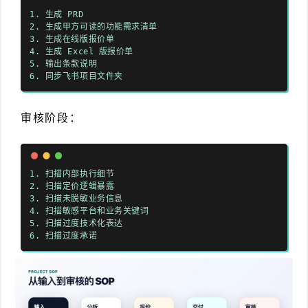
1. 生成 PRD
2. 生成甲方可读的功能需求清单
3. 生成在线版报价单
4. 生成 Excel 版报价单
5. 输出条款说明
6. 同步飞书项目文件夹
审核阶段：
1. 扫描内部执行细节
2. 扫描定价逻辑暴露
3. 扫描未脱敏业务信息
4. 扫描敏感平台和业务关键词
5. 扫描过度技术化表达
6. 扫描过度承诺