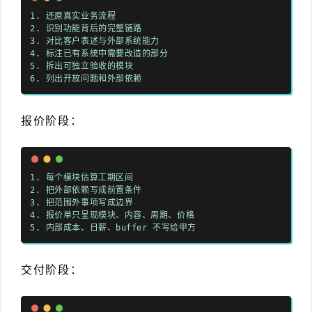
1. 还原真实业务流程
2. 识别功能背后的完整链路
3. 对比客户表述与外部系统能力
4. 标注已有系统中需要改造的部分
5. 拆出可独立验收的模块
6. 列出开放问题和外部依赖
报价阶段：
1. 每个模块估算工期区间
2. 把外部依赖写成前置条件
3. 把范围外事项写成边界
4. 报价单只呈现模块、内容、周期、价格
5. 内部成本、日薪、buffer 不写给甲方
交付阶段：