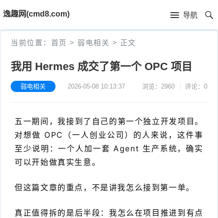
首
逸趣网(cmd8.com)
导航
页
首
当前位置：
首页
>
弱电相关
>
正文
页
固
我用 Hermes 成交了第一个 OPC 项目
件
海
弱电相关
2026-05-08 10:13:37
浏览：2960
评论：0
下
康
海
五一期间，我接到了自己的第一个独立开发项目。
载
N
康
小
对想做 OPC（一人创业公司）的人来说，这件事
V
摄
米
T
至少说明：一个人加一套 Agent 生产系统，确实
可以开始做真实生意。
R
像
米
P
i
但这篇文章的重点，不是讲我怎么接到第一单。
固
机
家
-
S
固
件
固
固
L
t
件
真正值得拆的是后半段：我怎么在项目推进到有点
其