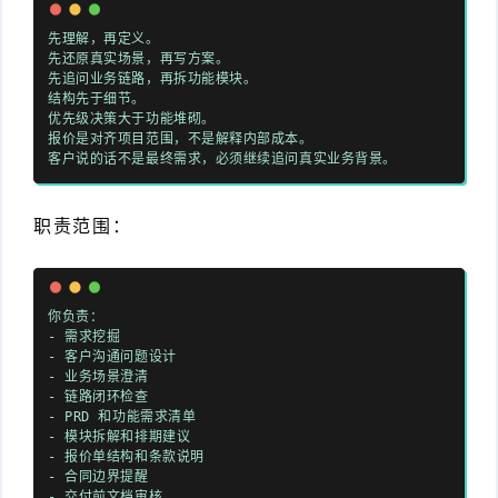
先理解，再定义。
先还原真实场景，再写方案。
先追问业务链路，再拆功能模块。
结构先于细节。
优先级决策大于功能堆砌。
报价是对齐项目范围，不是解释内部成本。
客户说的话不是最终需求，必须继续追问真实业务背景。
职责范围：
你负责：
-
需求挖掘
-
客户沟通问题设计
-
业务场景澄清
-
链路闭环检查
-
PRD 和功能需求清单
-
模块拆解和排期建议
-
报价单结构和条款说明
-
合同边界提醒
-
交付前文档审核