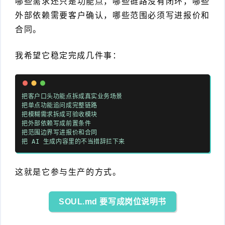
哪些需求还只是功能点，哪些链路没有闭环，哪些
外部依赖需要客户确认，哪些范围必须写进报价和
合同。
我希望它稳定完成几件事：
把客户口头功能点拆成真实业务场景
把单点功能追问成完整链路
把模糊需求拆成可验收模块
把外部依赖写成前置条件
把范围边界写进报价和合同
把 AI 生成内容里的不当措辞拦下来
这就是它参与生产的方式。
SOUL.md 要写成岗位说明书