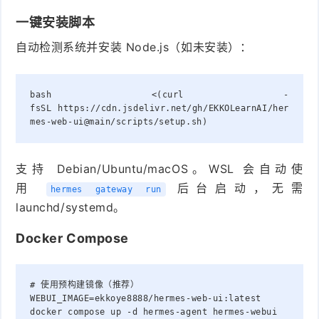
一键安装脚本
自动检测系统并安装 Node.js（如未安装）：
bash
<
(
curl
-
fsSL
https://cdn.jsdelivr.net/gh/EKKOLearnAI/her
mes-web-ui@main/scripts/setup.sh
)
支持 Debian/Ubuntu/macOS。WSL 会自动使
用
后台启动，无需
hermes gateway run
launchd/systemd。
Docker Compose
# 使用预构建镜像（推荐）
WEBUI_IMAGE
=
ekkoye8888/hermes-web-ui:latest 
docker compose up -d hermes-agent hermes-webui