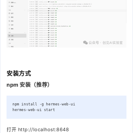
安装方式
npm 安装（推荐）
npm
install
-g
hermes-web-ui
hermes-web-ui
start
打开 http://localhost:8648