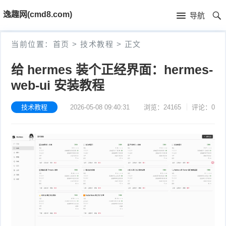
首
逸趣网(cmd8.com)
导航
页
首
当前位置：
首页
>
技术教程
>
正文
页
固
给 hermes 装个正经界面：hermes-
件
海
web-ui 安装教程
下
康
海
技术教程
2026-05-08 09:40:31
浏览：24165
评论：0
载
N
康
小
V
摄
米
T
R
像
米
P
i
固
机
家
-
S
固
件
固
固
L
t
件
其