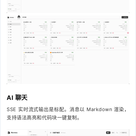
件
件
I
o
合
他
技
N
r
集
术
产
K
e
教
品
路
固
O
程
测
由
信
件
S
评
交
息
弱
固
换
安
电
人
件
全
相
工
密
AI 聊天
关
智
码
SSE 实时流式输出是标配。消息以 Markdown 渲染，
支持语法高亮和代码块一键复制。
能
查
询