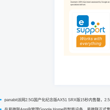
panabit派网2.5G国产化纪念版AX51 SRX版15秒内售罄，
在易微联App中管理Google Home的智能设备，易微联正式集成