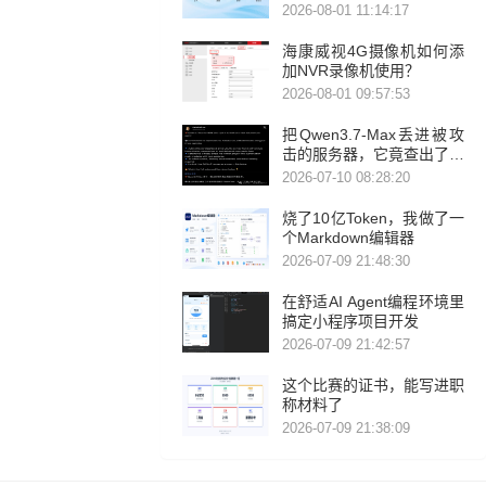
2026-08-01 11:14:17
海康威视4G摄像机如何添
加NVR录像机使用？
2026-08-01 09:57:53
把Qwen3.7-Max丢进被攻
击的服务器，它竟查出了暴
力破解！
2026-07-10 08:28:20
烧了10亿Token，我做了一
个Markdown编辑器
2026-07-09 21:48:30
在舒适AI Agent编程环境里
搞定小程序项目开发
2026-07-09 21:42:57
这个比赛的证书，能写进职
称材料了
2026-07-09 21:38:09