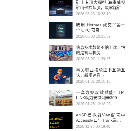
矿山专用大模型:海康威视
矿山巡检超脑，筑牢煤矿反
“三违”智能防线
2026-06-23 10:38:19
我用 Hermes 成交了第一
个 OPC 项目
2026-05-08 10:13:37
信息技术教师不怕上课，怕
的是管理机房
2026-03-07 11:39:17
事关职业技能证书互通互
认，新规速看→
2026-01-31 20:38:16
一套方案双效赋能！TP-
LINK助力安徽利辛300亩万
牛养殖场安防、广播智能化
2026-01-28 13:18:26
升级
eNSP模拟器Vlan配置中
Access端口与Trunk端口类
型转换方法
2025-11-28 09:19:49