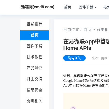
逸趣网(cmd8.com)
首页
固件下载
技
最新推荐
当前位置：
首页
>
弱电相
首页
在易微联App中管理
固件下载
Home APIs
技术教程
弱电相关
来源：网络 
产品测评
近日，易微联正式发布了已集成Goog
路由交换
Google Home的家庭结构及
App中直接将Matter设备添
信息安全
弱电相关