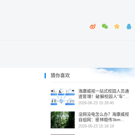
猜你喜欢
海康威视一站式校园人员通
道管理！破解校园人“车”通
行管理痛点
2026-06-23 15:28:40
没网没电怎么办？海康威视
自组网：密林稳传3km，整
机功耗仅6W
2026-06-23 15:18:19