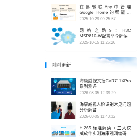
在易微联App中管理
Google Home的智能设
备，易微联正式集成Home
2025-10-29 09:25:57
APIs
网络之路9：H3C
MSR810-W配置命令解读
2025-10-15 11:25:26
刚刚更新
海康威视文搜CVR711XPro
系列测评
2026-08-05 12:39:29
海康威视人脸识别常见问题
分析解答
2026-08-05 11:40:32
H.265 标准解读 + 三大权
威软件实测海康观澜编码