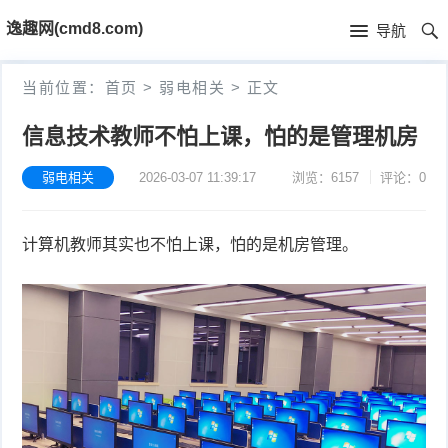
首
逸趣网(cmd8.com)
导航
页
首
当前位置：
首页
>
弱电相关
>
正文
页
固
信息技术教师不怕上课，怕的是管理机房
件
海
弱电相关
2026-03-07 11:39:17
浏览：6157
评论：0
下
康
海
计算机教师其实也不怕上课，怕的是机房管理。
载
N
康
小
V
摄
米
T
R
像
米
P
i
固
机
家
-
S
固
件
固
固
L
t
件
其