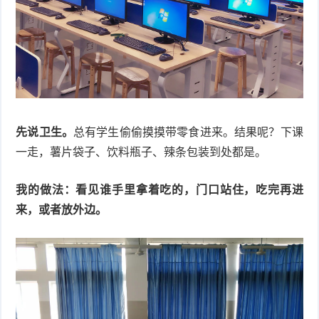
件
件
I
o
合
他
技
N
r
集
术
产
K
e
教
品
路
固
O
程
测
由
信
先说卫生。
总有学生偷偷摸摸带零食进来。结果呢？下课
件
S
一走，薯片袋子、饮料瓶子、辣条包装到处都是。
评
交
息
弱
固
换
安
电
人
我的做法：看见谁手里拿着吃的，门口站住，吃完再进
来，或者放外边。
件
全
相
工
密
关
智
码
能
查
询