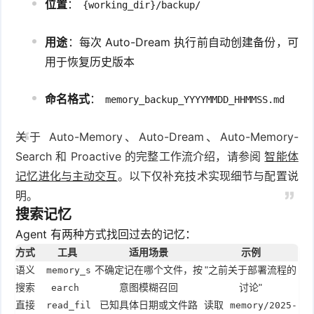
位置
：
{working_dir}/backup/
用途
：每次 Auto-Dream 执行前自动创建备份，可
用于恢复历史版本
命名格式
：
memory_backup_YYYYMMDD_HHMMSS.md
关于 Auto-Memory、Auto-Dream、Auto-Memory-
Search 和 Proactive 的完整工作流介绍，请参阅
智能体
记忆进化与主动交互
。以下仅补充技术实现细节与配置说
明。
搜索记忆
Agent 有两种方式找回过去的记忆：
方式
工具
适用场景
示例
语义
不确定记在哪个文件，按
"之前关于部署流程的
memory_s
搜索
意图模糊召回
讨论"
earch
直接
已知具体日期或文件路
读取
read_fil
memory/2025-