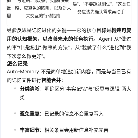
验
考逻辑、成功的问题解决策
靠"、"不要跳过测试"、"这类任
反
略、应避免的陷阱，以及对未
务应该先确认需求再动手"
思
来交互的行动指南
经验反思是记忆进化的关键——它的核心目标是
构建可复
用的认知框架，以改善未来的任务执行
。Agent 从"做过
的事"中提炼出" 做事的方法"，从"我做了什么"进化到"我
下次怎么做更好"。
怎么记录
Auto-Memory 不是简单地追加新内容，而是与当日已有
的记忆文件进行
智能合并
：
分类清晰
：明确区分"事实记忆"与"反思与逻辑"两大
类
避免重复
：已记录的信息不会重复写入
丰富细节
：相关条目会用新信息补充完善