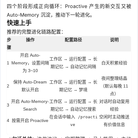
四个阶段形成正向循环：Proactive 产生的新交互又被
Auto-Memory 沉淀，推动下一轮进化。
快速上手
推荐的完整进化链路配置：
步
操作
配置路径
说明
骤
开启 Auto-
工作区 → 运行配置 → 长
1
Memory，设置间隔
白天积累经验
期记忆 → 自动记忆间隔
为 3~10
夜间整理结晶
保持 Auto-Dream
工作区 → 运行配置 → 长
2
（默认每晚 11
默认开启
期记忆 → 梦境
点）
开启 Auto-Memory-
工作区 → 运行配置 → 长
对话时自动复用
3
Search
期记忆 → 自动记忆搜索
经验
在会话中输入
空闲时主动推送
/proacti
4
按需开启 Proactive
有价值信息
ve