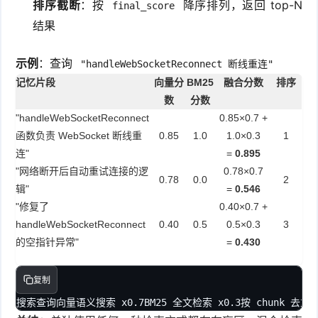
排序截断
：按
降序排列，返回 top-N
final_score
结果
示例
：查询
"handleWebSocketReconnect 断线重连"
记忆片段
向量分
BM25
融合分数
排序
数
分数
"handleWebSocketReconnect
0.85×0.7 +
函数负责 WebSocket 断线重
0.85
1.0
1.0×0.3
1
连"
=
0.895
"网络断开后自动重试连接的逻
0.78×0.7
0.78
0.0
2
辑"
=
0.546
"修复了
0.40×0.7 +
handleWebSocketReconnect
0.40
0.5
0.5×0.3
3
的空指针异常"
=
0.430
复制
搜索查询向量语义搜索 x0.7BM25 全文检索 x0.3按 chunk 去