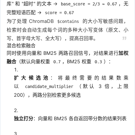
库" 和 "超时" 的文本 →
，无
base_score = 2/3 ≈ 0.67
完整短语匹配 →
score = 0.67
为了处理 ChromaDB
的大小写敏感问题，
$contains
检索时会自动生成每个词的多种大小写变体（原文、小
写、首字母大写、全大写），提高召回率。
混合检索融合
同时使用向量和 BM25 两路召回信号，对结果进行
加权
融合
（默认向量权重
，BM25 权重
）：
0.7
0.3
扩大候选池
：将最终需要的结果数乘
以
（默认 3 倍，上限
candidate_multiplier
200），两路分别检索更多候选
独立打分
：向量和 BM25 各自返回带分数的结果列表