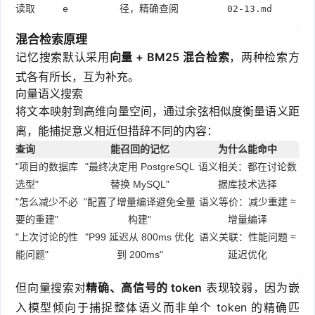
读取
径，精确查阅
e
02-13.md
混合检索原理
记忆搜索默认采用
向量 + BM25 混合检索
，两种检索方
式各有所长，互为补充。
向量语义搜索
将文本映射到高维向量空间，通过余弦相似度衡量语义距
离，能捕捉意义相近但措辞不同的内容：
查询
能召回的记忆
为什么能命中
"项目的数据库
"最终决定用 PostgreSQL
语义相关：都在讨论数
选型"
替换 MySQL"
据库技术选择
"怎么减少不必
"配置了增量编译避免全量
语义等价：减少重建 ≈
要的重建"
构建"
增量编译
"上次讨论的性
"P99 延迟从 800ms 优化
语义关联：性能问题 ≈
能问题"
到 200ms"
延迟优化
但向量搜索对
精确、高信号的 token
表现较弱，因为嵌
入模型倾向于捕捉整体语义而非单个 token 的精确匹