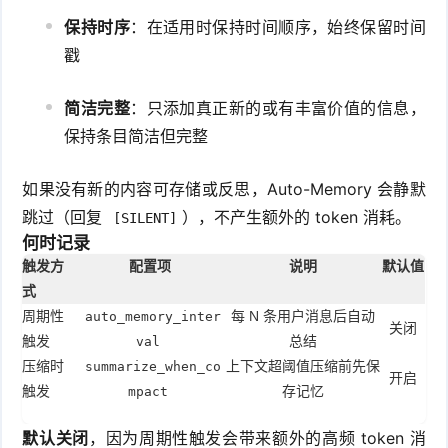
保持时序
：在适用时保持时间顺序，始终保留时间
戳
简洁完整
：只添加真正新的或有丰富价值的信息，
保持条目简洁但完整
如果没有新的内容可存储或反思，Auto-Memory 会静默
跳过（回复
），不产生额外的 token 消耗。
[SILENT]
何时记录
触发方
配置项
说明
默认值
式
周期性
每 N 条用户消息后自动
auto_memory_inter
关闭
触发
总结
val
压缩时
上下文超阈值压缩前先保
summarize_when_co
开启
触发
存记忆
mpact
默认关闭
，因为周期性触发会带来额外的高频 token 消