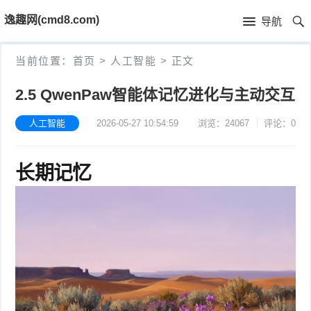
首
逸趣网(cmd8.com)
导航
页
首
当前位置：
首页
>
人工智能
>
正文
页
固
2.5 QwenPaw智能体记忆进化与主动交互
件
海
人工智能
2026-05-27 10:54:59
浏览：24067
评论：0
下
康
海
长期记忆
载
N
康
小
V
摄
米
T
R
像
米
P
i
固
机
家
-
S
固
件
固
固
L
t
件
其