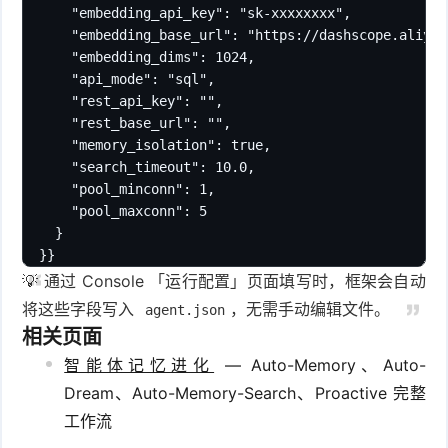
      "embedding_api_key": "sk-xxxxxxxx",

      "embedding_base_url": "https://dashscope.aliyun
      "embedding_dims": 1024,

      "api_mode": "sql",

      "rest_api_key": "",

      "rest_base_url": "",

      "memory_isolation": true,

      "search_timeout": 10.0,

      "pool_minconn": 1,

      "pool_maxconn": 5

    }

  }}
💡 通过 Console 「运行配置」页面填写时，框架会自动
将这些字段写入
，无需手动编辑文件。
agent.json
相关页面
智能体记忆进化
— Auto-Memory、Auto-
Dream、Auto-Memory-Search、Proactive 完整
工作流