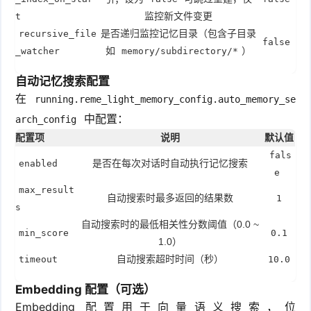
监控新文件变更
t
是否递归监控记忆目录（包含子目录
recursive_file
false
如
）
_watcher
memory/subdirectory/*
自动记忆搜索配置
在
running.reme_light_memory_config.auto_memory_se
中配置：
arch_config
配置项
说明
默认值
fals
是否在每次对话时自动执行记忆搜索
enabled
e
max_result
自动搜索时最多返回的结果数
1
s
自动搜索时的最低相关性分数阈值（0.0 ~
min_score
0.1
1.0）
自动搜索超时时间（秒）
timeout
10.0
Embedding 配置（可选）
Embedding 配置用于向量语义搜索，位