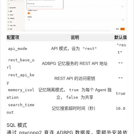
配置项
说明
默认值
"res
API 模式，设为
api_mode
"rest"
t"
rest_base_u
ADBPG 记忆服务的 REST API 地址
""
rl
rest_api_ke
REST API 的访问密钥
""
y
记忆隔离模式，
为每个 Agent 独
memory_isol
true
true
立，
为共享
ation
false
search_time
记忆搜索超时时间（秒）
10.0
out
SQL 模式
通过 psycopg2 直连 ADBPG 数据库，需额外安装依