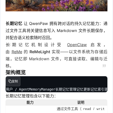
件
件
I
o
合
他
技
N
r
集
术
产
长期记忆
让 QwenPaw 拥有跨对话的持久记忆能力：通
K
过文件工具将关键信息写入 Markdown 文件长期保存，
e
教
品
路
并配合语义检索随时召回。
固
O
程
测
由
信
长期记忆机制设计受
OpenClaw
启发，
由
ReMe
的
ReMeLight
实现——以文件系统为存储后
件
S
评
交
息
弱
端，记忆即 Markdown 文件，可直接读取、编辑与迁
固
移。
换
安
电
人
架构概览
件
全
相
工
密
复制
关
智
用户 / AgentMemoryManager长期记忆管理记忆更新记忆索引更新记
码
长期记忆管理包含以下能力：
能
查
能力
说明
通过文件工具（
/
read
writ
询