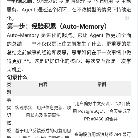
一句话总结
：边做边记 → 定期整理 → 马上能用 → 主动
服务。Agent 通过这个闭环，在不改模型的情况下持续进
化。
第一步：经验积累（Auto-Memory）
Auto-Memory 是进化的起点。它让 Agent 做更加全面
的总结——**不仅仅是记住之前发生了什么，更重要的是
总结之前做事的经验和反思，思考如何在下一次事情中做
得更好 **。这是记忆进化的核心：每次交互都是一次学
习机会。
记录什么
类
内容
示例
别
事
"用户偏好中文交流"、"项目使
实
客观事实、用户信息更新、项
用 PostgreSQL"、"今天完成了
记
目状态及重要事件
PR #3466 的合并"
忆
经
基于用户反馈形成的可复用思
"查询股价用新浪财经 API 最可