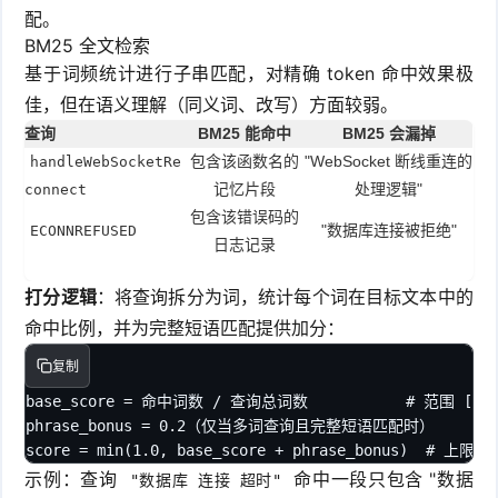
配。
BM25 全文检索
基于词频统计进行子串匹配，对精确 token 命中效果极
佳，但在语义理解（同义词、改写）方面较弱。
查询
BM25 能命中
BM25 会漏掉
包含该函数名的
"WebSocket 断线重连的
handleWebSocketRe
记忆片段
处理逻辑"
connect
包含该错误码的
"数据库连接被拒绝"
ECONNREFUSED
日志记录
打分逻辑
：将查询拆分为词，统计每个词在目标文本中的
命中比例，并为完整短语匹配提供加分：
复制
base_score = 命中词数 / 查询总词数           # 范围 [0, 1
phrase_bonus = 0.2（仅当多词查询且完整短语匹配时）

score = min(1.0, base_score + phrase_bonus)  # 上限 1
示例：查询
命中一段只包含 "数据
"数据库 连接 超时"