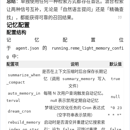
总结
：单独使用任何一种检索方式都存在盲区。混合检索
让两种信号互补，无论是「自然语言提问」还是「精确查
找」，都能获得可靠的召回结果。
记忆配置
配置结构
记忆配置位
于
的
agent.json
running.reme_light_memory_confi
中：
g
配置项
说明
默认值
是否在上下文压缩时后台保存长期记
summarize_when
忆（调用
写入
summary_memory
true
_compact
文件）
每隔 N 次用户查询触发自动记忆。
auto_memory_in
null
null 表示禁用定期自动记忆
terval
梦境记忆优化任务的 Cron 表达式
"0 23
dream_cron
（空字符串表示禁用）
* * *"
启动时是否清空并重建记忆搜索索
rebuild_memory
引；设为
可跳过重建，仅
_index_on_star
false
false