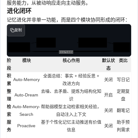
服务能力，从被动响应走向主动服务。
进化闭环
记忆进化并非单一功能，而是四个模块协同形成的闭环：
复制
Auto-Dream
Auto-Memory-Search
记忆整理
经验检索
Auto-Memory
Proactive
经验积累与反思
主动服务
新交互产生新经验
阶
模块
核心作用
默认状
类比
段
态
积
全面总结：事实 + 经验反思 +
Auto-Memory
关闭
写日记
累
改进方向
整
去噪、去矛盾、提炼为结构化知
定期复
Auto-Dream
开启
理
识
盘
检
Auto-Memory-
帮助弱模型主动检索相关经验，
关闭
翻笔记
索
Search
自动注入上下文
服
基于个性化记忆主动推送有价值
助手预
Proactive
关闭
务
信息
判需求