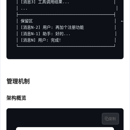
│ [消息3] 工具调用结果...                   │

│ ...                                      │

├─────────────────────────────────────────┤

│ 保留区                                   │  ← 
│ [消息N-2] 用户: 再加个注册功能             │

│ [消息N-1] 助手: 好的...                   │

│ [消息N] 用户: 完成！                      │

└─────────────────────────────────────────┘
管理机制
架构概览
复制