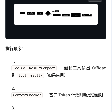
否
正常推理
ToolCallResultCompact
ContextChecker
messages
Token > 阈值?
Offload 超长工具输出
Token 计数
SaveDialog
Compactor
更新 compact_summary + 清
是
保留最近 X% tokens
Offload 被压缩消息到
压缩旧消息生成摘要
空旧消息
dialog/YYYY-MM-DD.jsonl
执行顺序
：
— 超长工具输出 Offload
ToolCallResultCompact
到
（如果启用）
tool_result/
— 基于 Token 计数判断是否超限
ContextChecker