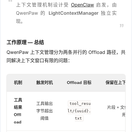
上下文管理机制设计受
OpenClaw
启发，由
QwenPaw 的
LightContextManager
独立实
现。
工作原理 — 总结
QwenPaw 上下文管理分为两条并行的 Offload 路径，共
同解决上下文窗口有限的问题：
机制
触发时机
Offload 目标
保留在上下文
工具
工具输出
tool_resu
结果
片段 + 文件
字节超出
lt/{uuid}.
Offl
用
阈值
txt
oad