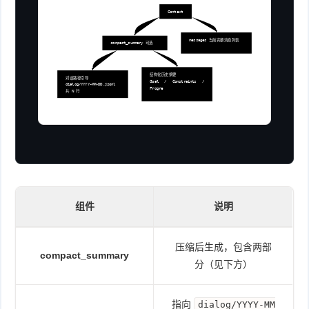
Context
messages 当前完整消息列表
compact_summary 可选
结构化历史摘要
对话路径引导
Goal / Constraints / 
dialog/YYYY-MM-DD.jsonl 
Progre
共 N 行
ss
KeyDecisions / NextSteps
组件
说明
压缩后生成，包含两部
compact_summary
分（见下方）
指向
dialog/YYYY-MM