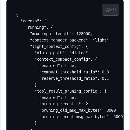
复制
{

  "agents": {

    "running": {

      "max_input_length": 128000,

      "context_manager_backend": "light",

      "light_context_config": {

        "dialog_path": "dialog",

        "context_compact_config": {

          "enabled": true,

          "compact_threshold_ratio": 0.8,

          "reserve_threshold_ratio": 0.1

        },

        "tool_result_pruning_config": {

          "enabled": true,

          "pruning_recent_n": 2,

          "pruning_old_msg_max_bytes": 3000,

          "pruning_recent_msg_max_bytes": 50000

        }

      }
