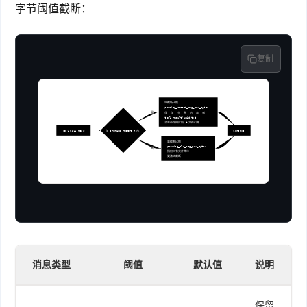
字节阈值截断：
复制
低截断比例
pruning_recent_msg_max_bytes
是
保存完整内容到 
tool_result/uuid.txt
消息中保留片段 + 文件引用
Tool Call Result
在 pruning_recent_n 内?
Context
高截断比例
pruning_old_msg_max_bytes
否
指向已有文件路径
更激进截断
消息类型
阈值
默认值
说明
保留