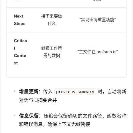
Next
接下来要做
"实现密码重置功能"
Steps
什么
Critica
l
继续工作所
"主文件在 src/auth.ts"
Conte
需的数据
xt
增量更新
：传入
时，自动将新
previous_summary
对话与旧摘要合并
信息保留
：压缩会保留确切的文件路径、函数名称
和错误消息，确保上下文无缝衔接