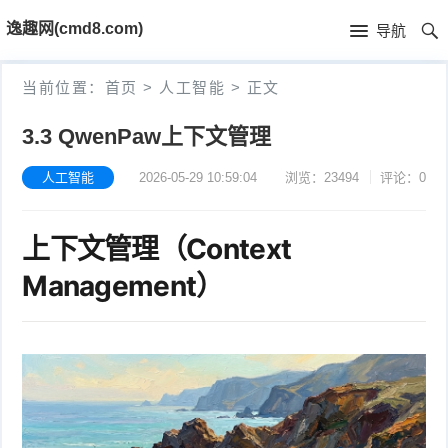
首
逸趣网(cmd8.com)
导航
页
首
当前位置：
首页
>
人工智能
>
正文
页
固
3.3 QwenPaw上下文管理
件
海
人工智能
2026-05-29 10:59:04
浏览：23494
评论：0
下
康
海
上下文管理（Context
载
N
康
小
Management）
V
摄
米
T
R
像
米
P
i
固
机
家
-
S
固
件
固
固
L
t
件
其