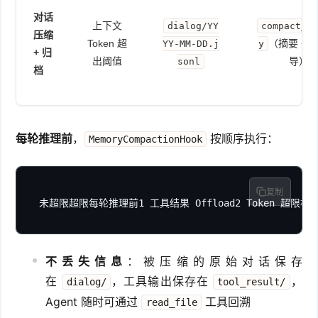
对话
上下文
dialog/YY
compact_s
压缩
Token 超
（摘要 + 
YY-MM-DD.j
y
+ 归
出阈值
导）
sonl
档
每轮推理前
，
按顺序执行：
MemoryCompactionHook
复制
未超限超限每轮推理前1 工具结果 Offload2 Token 超限检查正
不丢失信息
：被压缩的原始对话保存
在
，工具输出保存在
，
dialog/
tool_result/
Agent 随时可通过
工具回溯
read_file