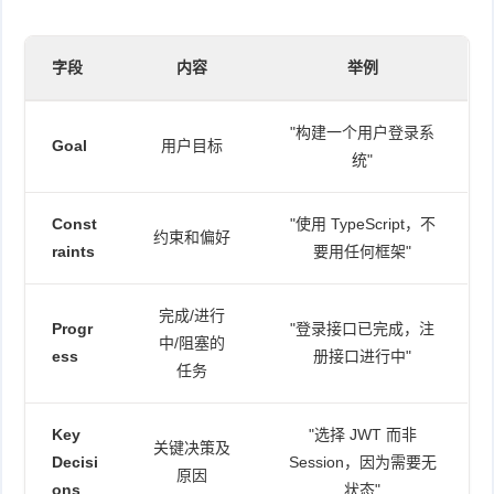
字段
内容
举例
"构建一个用户登录系
Goal
用户目标
统"
Const
"使用 TypeScript，不
约束和偏好
raints
要用任何框架"
完成/进行
Progr
"登录接口已完成，注
中/阻塞的
ess
册接口进行中"
任务
Key
"选择 JWT 而非
关键决策及
Decisi
Session，因为需要无
原因
ons
状态"