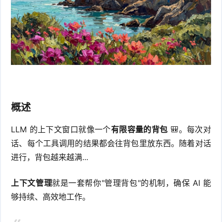
件
件
I
o
合
他
技
N
r
集
术
产
K
e
教
品
路
固
O
程
测
由
信
件
S
概述
评
交
息
弱
固
LLM 的上下文窗口就像一个
有限容量的背包
🎒。每次对
换
安
电
人
话、每个工具调用的结果都会往背包里放东西。随着对话
件
全
相
工
密
进行，背包越来越满...
关
智
码
上下文管理
就是一套帮你"管理背包"的机制，确保 AI 能
够持续、高效地工作。
能
查
询