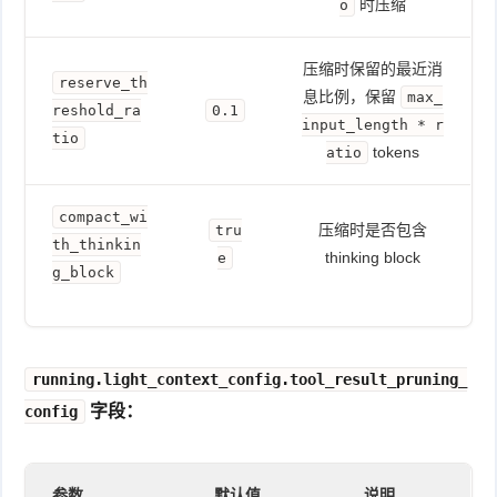
时压缩
o
压缩时保留的最近消
reserve_th
息比例，保留
max_
reshold_ra
0.1
input_length * r
tio
tokens
atio
compact_wi
压缩时是否包含
tru
th_thinkin
thinking block
e
g_block
running.light_context_config.tool_result_pruning_
字段：
config
参数
默认值
说明