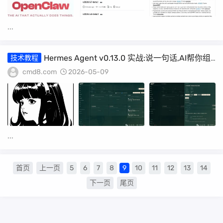
...
Hermes Agent v0.13.0 实战:说一句话,AI帮你组
技术教程
了个小团队
cmd8.com
2026-05-09
...
首页
上一页
5
6
7
8
9
10
11
12
13
14
下一页
尾页