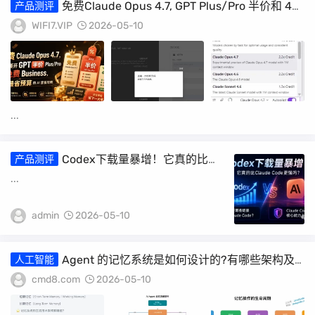
免费Claude Opus 4.7, GPT Plus/Pro 半价和 4
产品测评
年 Business 免费机会
WIFI7.VIP
2026-05-10
...
Codex下载量暴增！它真的比
产品测评
Claude Code更强吗？
...
admin
2026-05-10
Agent 的记忆系统是如何设计的?有哪些架构及
人工智能
演化机制
cmd8.com
2026-05-10