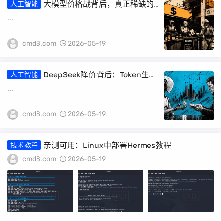
大模型价格战背后，真正稀缺的
人工智能
不是Token
...
cmd8.com
2026-05-19
DeepSeek降价背后：Token生意
人工智能
在重新洗牌
...
cmd8.com
2026-05-19
亲测可用：Linux中部署Hermes教程
技术教程
cmd8.com
2026-05-19