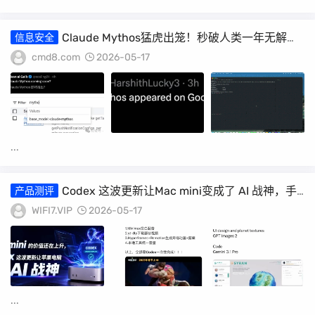
Claude Mythos猛虎出笼！秒破人类一年无解漏
信息安全
洞，GPT-5.5都压不住
cmd8.com
2026-05-17
...
Codex 这波更新让Mac mini变成了 AI 战神，手
产品测评
机一键生成视觉游戏
WIFI7.VIP
2026-05-17
...