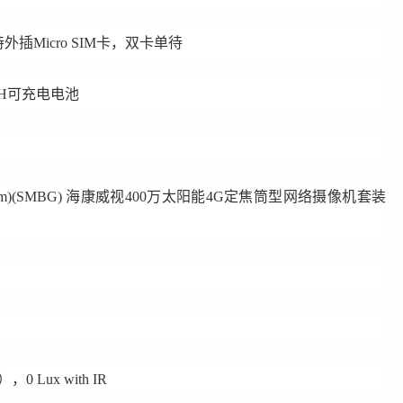
Micro SIM卡，双卡单待
H可充电电池
m)(SMBG)
海康威视400万太阳能4G定焦筒型网络摄像机套装
0 Lux with IR