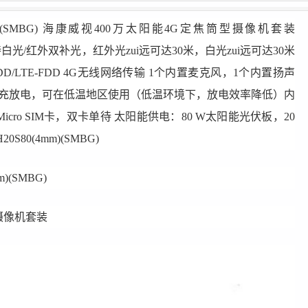
(SMBG)
海康威视400万太阳能4G定焦筒型摄像机套装
 支持白光/红外双补光，红外光zui远可达30米，白光zui远可达30米
LTE-TDD/LTE-FDD 4G无线网络传输 1个内置麦克风，1个内置扬声
温充放电，可在低温地区使用（低温环境下，放电效率降低）内
ro SIM卡，双卡单待 太阳能供电：80 W太阳能光伏板，20
0S80(4mm)(SMBG)
m)(SMBG)
摄像机套装