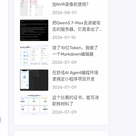
加NVR录像机使用？
2026-08-01
把Qwen3.7-Max丢进被攻
击的服务器，它竟查出了
暴力破解！
2026-07-10
烧了10亿Token，我做了
一个Markdown编辑器
2026-07-09
在舒适AI Agent编程环境
里搞定小程序项目开发
2026-07-09
这个比赛的证书，能写进
职称材料了
2026-07-09
摄像机
升级
程序