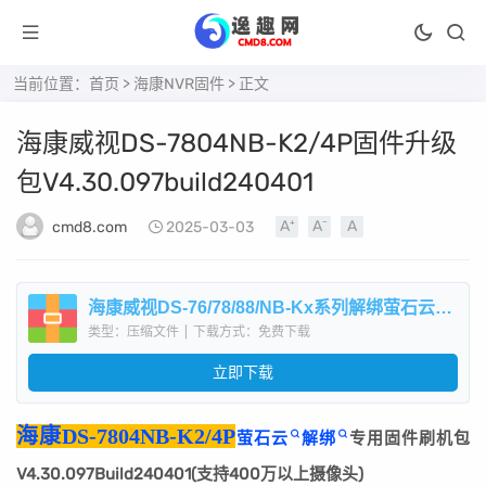
当前位置：
首页
>
海康NVR固件
> 正文
​海康威视DS-7804NB-K2/4P固件升级
包V4.30.097build240401
cmd8.com
2025-03-03
​海康威视DS-76/78/88/NB-Kx系列解绑萤石云专用固件刷机升级包V4.30.097build240401.zip
类型：压缩文件
|
下载方式：免费下载
立即下载
海康DS-7804NB-K2/4P
萤石云
解绑
专用固件刷机包
V4.30.097Build240401(支持400万以上摄像头)