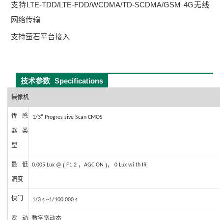
支持LTE-TDD/LTE-FDD/WCDMA/TD-SCDMA/GSM 4G无线
网络传输
支持萤石平台接入
技术参数
Specifications
摄
像机
传感
1/
3" Progres sive Scan CMOS
器
类
型
最低
(
，
)，
0.005
Lux @
F1.2
AGC ON
0 Lux wi th IR
照
度
快门
1/3 s ~1/100,000 s
宽动
数字
宽动态