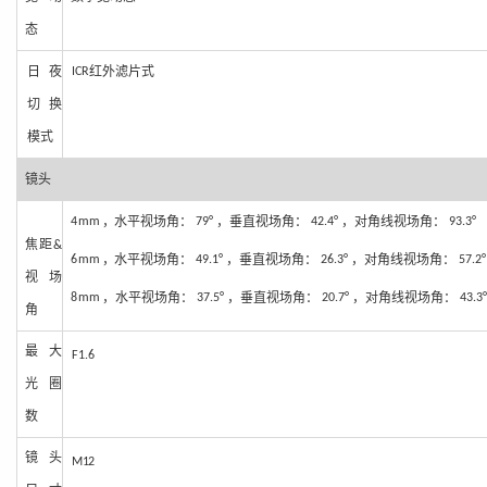
态
日夜
红
外滤片式
ICR
切换
模
式
镜头
，
水
平视场角：
，垂直视场角：
，对角线视场角：
4
mm
79°
42.4°
93.3°
焦距
&
，
水平视场角：
，垂直视场角：
，对角线视场角：
6
mm
49.1°
26.3°
57.2°
视场
，
水平视场角：
，垂直视场角：
，对角线视场角：
8
mm
37.5°
20.7°
43.3°
角
最大
F1.6
光
圈
数
镜头
M
1
2