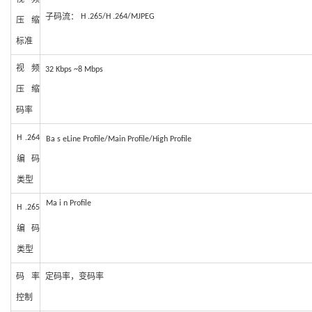
子
码流：
H .265/H .264/MJPEG
压缩
标准
视频
32
Kbps
~8
Mbps
压缩
码率
H
.264
Ba
s
eLine
Profile
/
Main
Profile/High Profile
编码
类型
Ma
i
n Profile
H
.265
编码
类型
码率
定码率
，变码率
控制