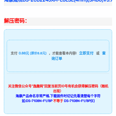
海康威视DS-2CD2245XM-LGLSE(4mm)(SMBG)V5
解压密码：
立即支付
查
支付
0.88元
，才能查看本内容!
或
(原价8.8元)
询订单
关注微信公众号“逸趣网”回复当前页ID号有机会获得解压密码（随机
出现）
海康产品命名非常严格,下载固件时切记先看清楚每个字符
如:DS-7108N-F1/8P
不等于
DS-7108N-F1/8P(E)