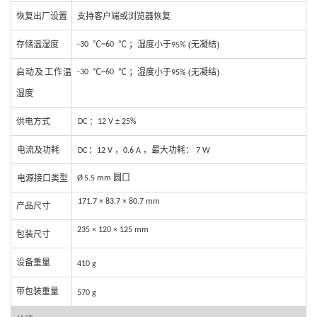
恢复
出厂设置
支持客户
端或浏览器恢复
存储
温湿度
℃
℃ ；湿度小于
(无凝结)
-30
~60
95%
启动
及工作温
℃
℃ ；湿度小于
(无凝结)
-30
~60
95%
湿度
供
电方式
：
DC
12 V ± 25%
电流及功耗
：
，
，最大功耗：
DC
12 V
0.6 A
7 W
圆口
电源接口
类型
Ø
5.5 mm
171.7 × 83.7 × 80
.7 mm
产品
尺寸
235 × 120
× 125 mm
包装
尺寸
设备重
量
410 g
带包装
重量
570
g