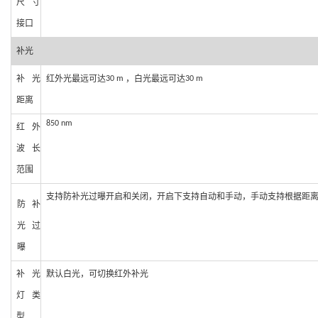
尺寸
接口
补
光
补光
红外光最远可达
，白光最远可达
30
m
30 m
距离
850
nm
红外
波
长
范围
支持防补
光过曝开启和关闭，开启下支持自动和手动，手动支持根据距
防补
光过
曝
补光
默认白
光，可切换红外补光
灯类
型