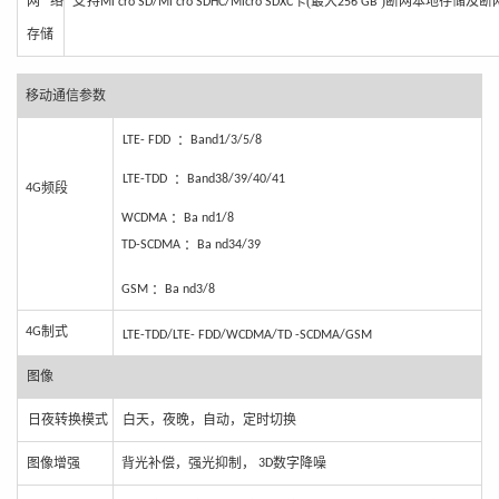
网络
支
持
卡(最大
)断网本地存储及断
Mi
cro
SD
/
Mi
cro
SDHC
/
Micro
SDXC
256
GB
存储
移动
通信参数
：
LTE
-
FDD
Band1/3/5/8
：
LTE
-
TDD
Band38/39/40/41
频段
4
G
：
WCDMA
Ba
nd
1
/8
：
TD-SCDMA
Ba n
d
34/39
：
GSM
Ba nd3/8
制式
4
G
LTE
-
TDD
/
LTE
-
FDD
/
WCDMA/TD -SCDMA/GSM
图
像
日夜转换模
式
白天，夜
晚，自动，定时切换
图
像增强
背光补偿，强
光
抑制，
数字降噪
3D