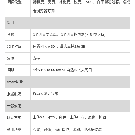
图
像设置
饱和度，亮度，对比度，锐度
，
，白平衡通过客户端或
AGC
者浏览器可调
接口
音频
个
内
置麦克风，
个内置扬声器(
机型支持)
1
1
-
T
内置
，最大支持
卡扩展
SD
Mi cro SD
256 G
B
支持
复位
网
络
个
自适应以太网口
1
RJ
45 1
0 M/100 M
功能
smer
t
移动
侦测，异常
报警触
发
一般规范
上传
卡
，邮件，上传中心，录像，抓图
联动
方式
SD
/F
TP
通用
功能
心跳，镜像，密码保护，水印，
地址过滤
I
P