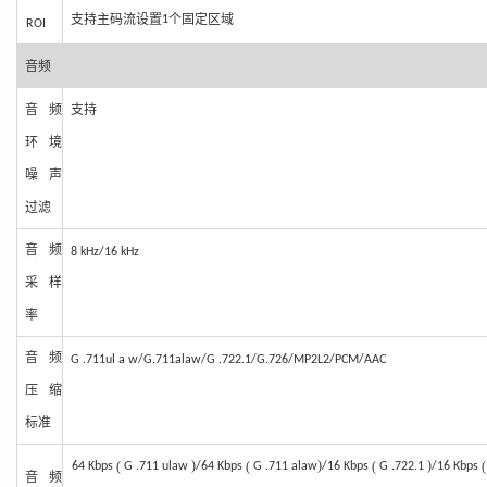
支持主码
流设置
个固定区域
1
R
OI
音频
音频
支持
环境
噪声
过滤
音频
8
kHz
/16
kHz
采样
率
音频
G
.711
ul
a
w
/
G
.711
alaw
/
G
.722.1
/
G.726/MP2L2/PCM/AAC
压缩
标准
)
)
)
(
(
(
64
Kbps
G
.711
ulaw
/64
Kbps
G
.711
alaw
/16
Kbps
G
.722.1
/16
Kbps
音频