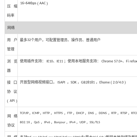
(
)
16~64
Kbps
AAC
压缩
码率
网
络
用户
最多
个
用户，可配置管理员、操作员、普通用户
32
管
理
使用插件支持：
、
；使用本地服务支持：
、
浏览
IE
10
IE
11
Chrome 57.0+
Fi refo
器
开放型网络视频接口，
，
，
，
(
)
接
口
ISAPI
SDK
GB28181
Ehome
2.0/4.0
协议
(
)
API
，
，
，
，
，
，
，
，
，
，
TCP
/
IP
ICMP
HTTP
HTTPS
FTP
DHCP
DNS
DDNS
RTP
RTSP
RTC
网络
，
，
，
，
，
，
802.1
X
QoS
IPv
6
Bonjour
IPv4
UDP
SSL/TLS
协议