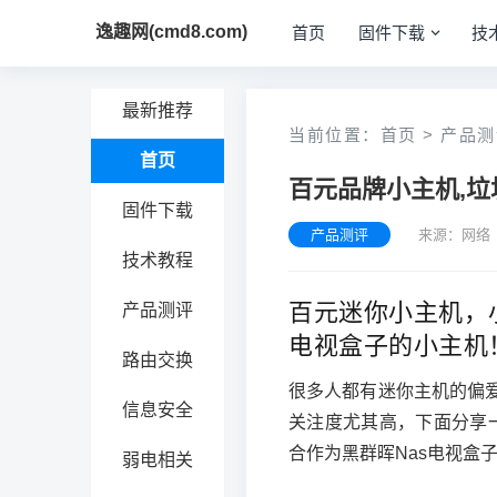
逸趣网(cmd8.com)
首页
固件下载
技
最新推荐
当前位置：
首页
>
产品测
首页
百元品牌小主机,垃圾
固件下载
产品测评
来源：网络 
技术教程
百元迷你小主机，小
产品测评
电视盒子的小主机
路由交换
很多人都有迷你主机的偏
信息安全
关注度尤其高，下面分享一
合作为黑群晖Nas电视盒
弱电相关