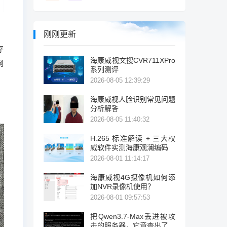
刚刚更新
存
海康威视文搜CVR711XPro
网
系列测评
2026-08-05 12:39:29
海康威视人脸识别常见问题
分析解答
2026-08-05 11:40:32
H.265 标准解读 + 三大权
威软件实测海康观澜编码
2026-08-01 11:14:17
海康威视4G摄像机如何添
加NVR录像机使用？
2026-08-01 09:57:53
把Qwen3.7-Max丢进被攻
击的服务器，它竟查出了暴