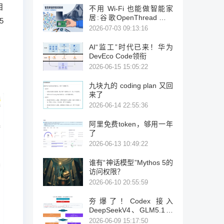
目
不用 Wi-Fi 也能做智能家
居:谷歌OpenThread，让
5
ESP32-C6 直接组 Thread
2026-07-03 09:13:16
Mesh
AI“监工”时代已来！华为
DevEco Code领衔
2026-06-15 15:05:22
九块九的 coding plan 又回
来了
2026-06-14 22:55:36
阿里免费token，够用一年
了
2026-06-13 10:49:22
谁有“神话模型”Mythos 5的
访问权限？
2026-06-10 20:55:59
夯爆了！Codex 接入
DeepSeekV4、GLM5.1、
K2.6
2026-06-09 15:17:50