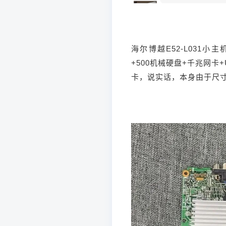
海尔博越E52-L031小主
+500机械硬盘+千兆网卡+U
卡，说实话，本身由于尺