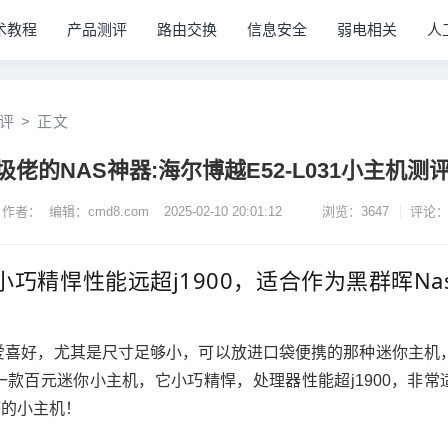
术教程
产品测评
路由交换
信息安全
弱电相关
人
评
>
正文
佬的NAS神器:海尔博越E52-L031小主机测
作者： 编辑：cmd8.com
2025-02-10 20:01:12
浏览：3647
评论：
巧精悍性能远超j1900，适合作为黑群晖Na
！
爱喜好，尤其是尺寸足够小，可以放进口袋便携的那种迷你主机
款百元迷你小主机，它小巧精悍，处理器性能超j1900，非常
子的小主机！