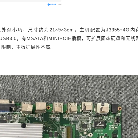
机外观小巧，尺寸约为21×9×3cm，主机配置为J3355+4G内
SB3.0，有
MSATA
和MINIPCIE插槽，可扩展固态硬盘和无线
寸限制，主板扩展性不高。