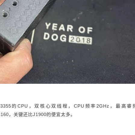
ron J3355的CPU，双核心双线程，CPU频率2GHz，最高睿
、j3160，关键还比J1900的便宜太多。