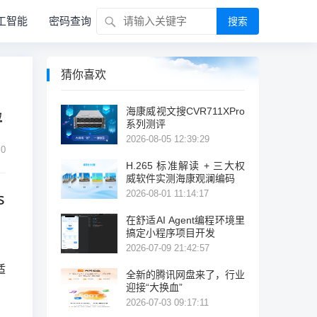
工智能
密码查询
搜索
猜你喜欢
海康威视文搜CVR711XPro
评
系列测评
2026-08-05 12:39:29
0
H.265 标准解读 + 三大权
威软件实测海康观澜编码
s
2026-08-01 11:14:17
在舒适AI Agent编程环境里
搞定小程序项目开发
2026-07-09 21:42:57
，
适
全新的腾讯网盘来了，行业
迎接“大换血”
2026-07-03 09:17:11