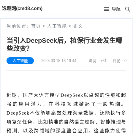
首
逸趣网(cmd8.com)
导航
页
首
当前位置：
首页
>
人工智能
>
正文
页
固
当引入DeepSeek后，植保行业会发生哪
些改变？
件
海
下
康
人工智能
2025-03-18 16:19:44
浏览：761
评论：0
海
载
N
康
小
V
摄
米
T
近期，国产大语言模型DeepSeek以卓越的性能和超
R
像
米
P
i
强的应用潜力，在科技领域掀起了一股热潮。
DeepSeek不仅能够高效处理海量数据，还能执行多
固
机
家
-
S
固
项复杂任务，比如精准的自然语言理解、智能推理与
件
固
固
L
t
件
其
预测、以及跨领域的深度整合应用。这些能力使得