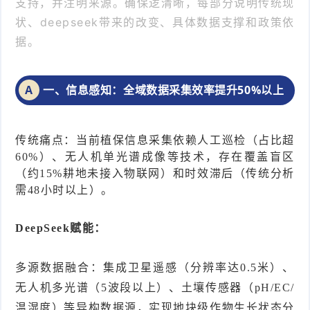
支持，并注明来源。确保逻清晰，每部分说明传统现
状、deepseek带来的改变、具体数据支撑和政策依
据。
一、信息感知：全域数据采集效率提升50%以上
A
传统痛点：当前植保信息采集依赖人工巡检（占比超
60%）、无人机单光谱成像等技术，存在覆盖盲区
（约15%耕地未接入物联网）和时效滞后（传统分析
需48小时以上）。
DeepSeek赋能：
多源数据融合：集成卫星遥感（分辨率达0.5米）、
无人机多光谱（5波段以上）、土壤传感器（pH/EC/
温湿度）等异构数据源，实现地块级作物生长状态分