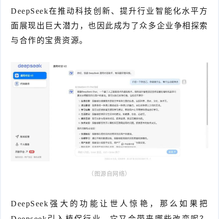
DeepSeek在推动科技创新、提升行业智能化水平方
件
件
I
o
合
他
技
面展现出巨大潜力，也因此成为了众多企业争相探索
N
r
集
术
产
与合作的宝贵资源。
K
e
教
品
路
固
O
程
测
由
信
件
S
评
交
息
弱
固
换
安
电
人
件
全
相
工
密
关
智
（图源自网络）
码
能
查
DeepSeek强大的功能让世人惊艳，那么如果把
询
Deepseek引入植保行业，它又会带来哪些改变呢？