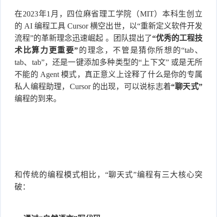
件
在2023年1月，四位麻省理工学院（MIT）本科生创立
件
I
o
合
他
技
的 AI 编程工具 Cursor 横空出世，以“重新定义软件开发
N
r
集
流程”的革新理念迅速崛起 。团队提出了
“优秀的工程技
术
产
术比算力更重要”
的理念，不管是猜你所想的“tab、
K
e
教
品
路
tab、tab”，还是一键添加多种类型的“上下文” 或是无所
不能的 Agent 模式，真正意义上诠释了什么是你的专属
固
O
程
测
由
信
私人编程助理，Cursor 的出现，可以说标志着
“聊天式”
编程的到来。
件
S
评
交
息
弱
固
换
安
电
人
件
全
相
工
密
关
智
码
和传统的编程模式相比，“聊天式”编程有三大核心突
破：
能
查
询