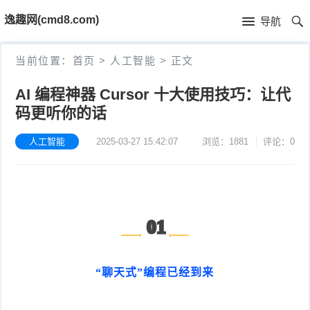
首
逸趣网(cmd8.com)
导航
页
首
当前位置：
首页
>
人工智能
>
正文
页
固
AI 编程神器 Cursor 十大使用技巧：让代
码更听你的话
件
海
下
康
人工智能
2025-03-27 15:42:07
浏览：1881
评论：0
海
载
N
康
小
V
摄
米
T
01
R
像
米
P
i
固
机
家
-
S
固
“聊天式”编程已经到来
件
固
固
L
t
件
其