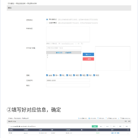
件
件
I
o
合
他
技
N
r
集
术
产
K
e
教
品
路
固
O
程
测
由
信
件
S
评
交
息
弱
固
换
安
电
人
件
全
相
工
密
关
智
码
②填写好对应信息，确定
能
查
询