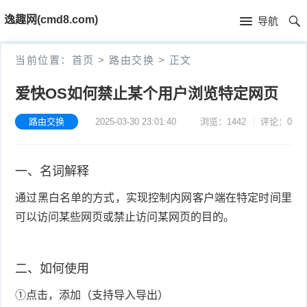
首
逸趣网(cmd8.com)
导航
页
首
当前位置：
首页
>
路由交换
>
正文
页
固
爱快OS如何禁止某个用户浏览特定网页
件
海
路由交换
2025-03-30 23:01:40
浏览：1442
评论：0
下
康
海
一、名词解释
载
N
康
小
通过黑白名单的方式，实现控制内网客户端在特定时间里
V
摄
米
T
可以访问某些网页或禁止访问某网页的目的。
R
像
米
P
i
固
机
家
-
S
固
二、如何使用
件
①点击，添加（支持导入导出）
固
固
L
t
件
其