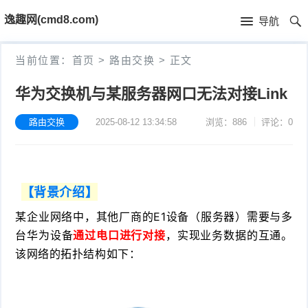
首
逸趣网(cmd8.com)
导航
页
首
当前位置：
首页
>
路由交换
>
正文
页
固
华为交换机与某服务器网口无法对接Link
件
海
路由交换
2025-08-12 13:34:58
浏览：886
评论：0
下
康
海
载
N
康
小
【背景介绍】
V
摄
米
T
某企业网络中
，其他厂商的E1设备（服务器）需要与多
R
台华为设备
通过电口进行对接
，实现业务数据的互通。
像
米
P
i
该网络的拓扑结构如下：
固
机
家
-
S
固
件
固
固
L
t
件
其