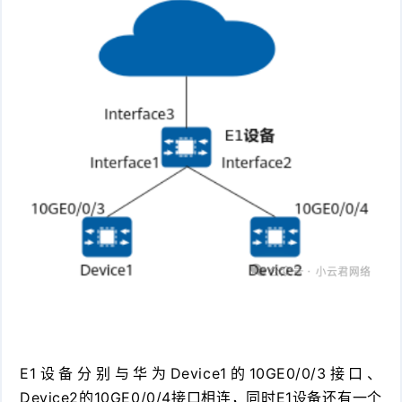
件
件
I
o
合
他
技
N
r
集
术
产
K
e
教
品
路
固
O
程
测
由
信
件
S
评
交
息
弱
固
换
安
电
人
件
全
相
工
密
关
智
码
能
查
E1设备分别与华为Device1的10GE0/0/3接口、
Device2的10GE0/0/4接口相连，同时E1设备还有一个
询