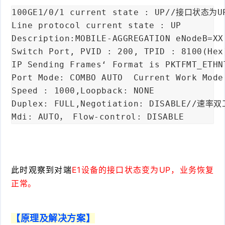
100GE1/0/1 current state : UP//接口状态为U
Line protocol current state : UP

Description:MOBILE-AGGREGATION eNodeB=XX
Switch Port, PVID : 200, TPID : 8100(Hex
IP Sending Frames‘ Format is PKTFMT_ETHN
Port Mode: COMBO AUTO  Current Work Mode:
Speed : 1000,Loopback: NONE

Duplex: FULL,Negotiation: DISABLE/
Mdi: AUTO， Flow-control: DISABLE
此时观察到对端
E1设备的接口状态变为UP，业务恢复
正常。
【原理及解决方案】