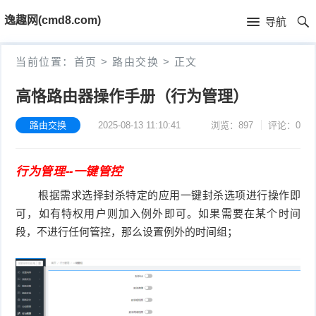
首
逸趣网(cmd8.com)
导航
页
首
当前位置：
首页
>
路由交换
>
正文
页
固
高恪路由器操作手册（行为管理）
件
海
路由交换
2025-08-13 11:10:41
浏览：897
评论：0
下
康
海
行为管理--一键管控
载
N
康
小
根据需求选择封杀特定的应用一键封杀选项进行操作即
V
摄
米
T
可，如有特权用户则加入例外即可。如果需要在某个时间
段，不进行任何管控，那么设置例外的时间组；
R
像
米
P
i
固
机
家
-
S
固
件
固
固
L
t
件
其