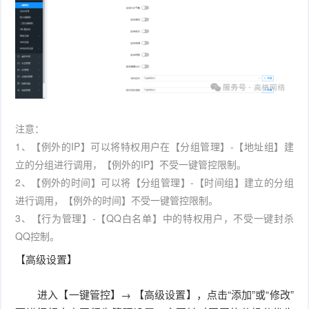
件
件
I
o
合
他
技
N
r
集
术
产
K
e
教
品
路
固
O
程
测
由
信
注意：
件
1、【例外的IP】可以将特权用户在【分组管理】-【地址组】建
S
评
交
息
弱
立的分组进行调用，【例外的IP】不受一键管控限制。
固
换
2、【例外的时间】可以将【分组管理】-【时间组】建立的分组
安
电
人
进行调用，【例外的时间】不受一键管控限制。
件
全
相
工
密
3、【行为管理】-【QQ白名单】中的特权用户，不受一键封杀
QQ控制。
关
智
码
【高级设置】
能
查
进入【一键管控】→ 【高级设置】，点击“添加”或“修改”
询