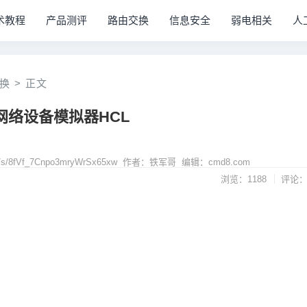
术教程
产品测评
路由交换
信息安全
弱电相关
人
换
>
正文
网络设备模拟器HCL
com/s/8fVf_7Cnpo3mryWrSx65xw 作者：铁军哥 编辑：cmd8.com
浏览：1188
评论：