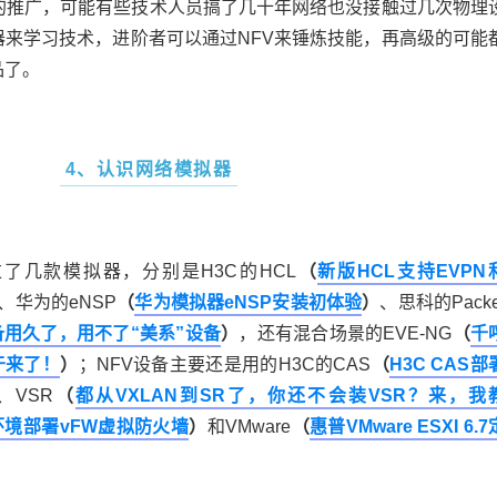
术的推广，可能有些技术人员搞了几十年网络也没接触过几次物理
器来学习技术，进阶者可以通过NFV来锤炼技能，再高级的可能
品了。
4、认识网络模拟器
了几款模拟器，分别是H3C的HCL
（
新版HCL支持EVPN
、华为的eNSP
（
华为模拟器eNSP安装初体验
）
、思科的Packe
备用久了，用不了“美系”设备
）
，还有混合场景的EVE-NG
（
千
于来了！
）
；NFV设备主要还是用的H3C的CAS
（
H3C CAS部
、VSR
（
都从VXLAN到SR了，你还不会装VSR？来，我
e环境部署vFW虚拟防火墙
）
和VMware
（
惠普VMware ESXI 6.7