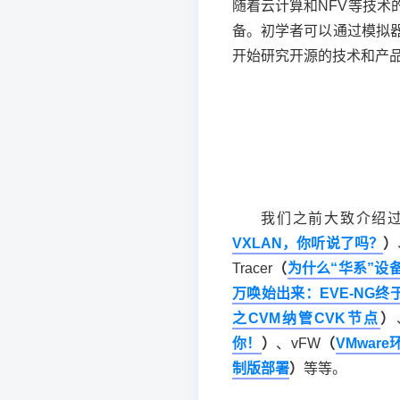
随着云计算和NFV等技
备。初学者可以通过模拟
开始研究开源的技术和产
我们之前大致介绍过
VXLAN，你听说了吗？
）
Tracer
（
为什么“华系”设
万唤始出来：EVE-NG终
之CVM纳管CVK节点
）
你！
）
、vFW
（
VMwar
制版部署
）
等等。