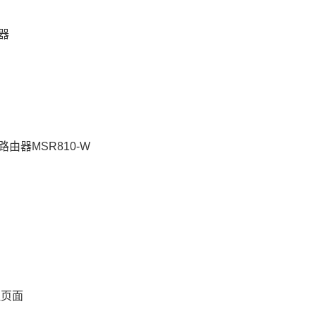
器
由器MSR810-W
理页面