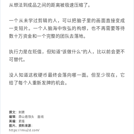
从想法到成品之间的距离被极速压缩了。
一个从未学过剪辑的人，可以把脑子里的画面直接变成
一支短片。一个人脑海中恢弘的构想，也不再需要等待
数十万资金和一个完整的团队去落地。
执行力是在贬值，但知道“该做什么”的人，比以前会更不
可替代。
没人知道这枚硬币最终会落向哪一面。但至少现在，它
给了每个人重新发牌的机会。
撰文
：刺猬
编辑
：莽山烙铁头 面线
美编
：素描
图片、资料来源
：
https://miu2d.com/