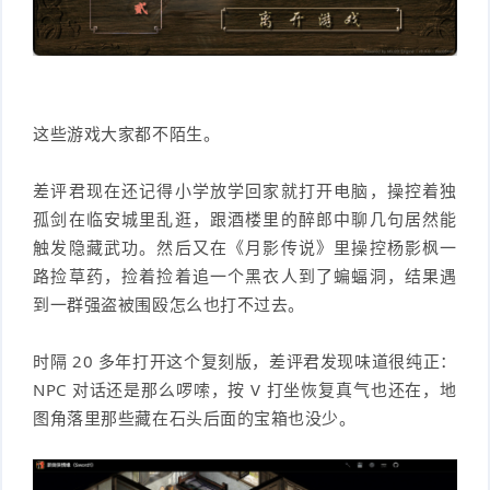
这些游戏大家都不陌生。
差评君现在还记得小学放学回家就打开电脑，操控着独
孤剑在临安城里乱逛，跟酒楼里的醉郎中聊几句居然能
触发隐藏武功。然后又在《月影传说》里操控杨影枫一
路捡草药，捡着捡着追一个黑衣人到了蝙蝠洞，结果遇
到一群强盗被围殴怎么也打不过去。
时隔 20 多年打开这个复刻版，差评君发现味道很纯正：
NPC 对话还是那么啰嗦，按 V 打坐恢复真气也还在，地
图角落里那些藏在石头后面的宝箱也没少。