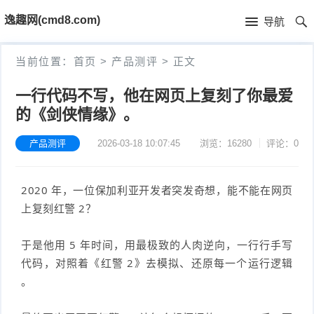
首
逸趣网(cmd8.com)
导航
页
首
当前位置：
首页
>
产品测评
>
正文
页
固
一行代码不写，他在网页上复刻了你最爱
的《剑侠情缘》。
件
海
下
康
产品测评
2026-03-18 10:07:45
浏览：16280
评论：0
海
载
N
康
小
2020 年，一位保加利亚开发者突发奇想，能不能在网页
V
上复刻红警 2？
摄
米
T
R
像
米
P
i
于是他用 5 年时间，用最极致的人肉逆向，一行行手写
代码，对照着《红警 2》去模拟、还原每一个运行逻辑
固
机
家
-
S
固
。
件
固
固
L
t
件
其