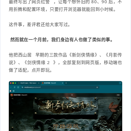
最终写出了
网页红警
，让每个想怀旧的 80、90 后，不
件
件
用折腾和配置环境，只要打开浏览器就能回到小时候。
I
o
合
他
技
N
r
集
术
产
这件事，差评君还给大家写过。
K
e
教
品
路
然而就在一个月前，我们身边有人也做了类似的事。
固
O
程
测
由
信
他把
西山居
早期的三款作品《新剑侠情缘》、《月影传
件
S
说》、《
剑侠情缘 2
》，全部复刻到网页版，移动端也
评
交
息
弱
做了适配，点开即玩。
固
换
安
电
人
件
全
相
工
密
关
智
码
能
查
询