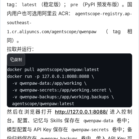
tag：
（稳定版）；
（PyPI 预发布版）。国
latest
pre
内用户也可选用阿里云 ACR：
agentscope-registry.ap-
southeast-
（tag 相
1.cr.aliyuncs.com/agentscope/qwenpaw
同）。
拉取并运行：
复制
docker pull agentscope/qwenpaw:latest

docker run -p 127.0.0.1:8088:8088 \

  -v qwenpaw-data:/app/working \

  -v qwenpaw-secrets:/app/working.secret \

  -v qwenpaw-backups:/app/working.backups \

  agentscope/qwenpaw:latest
然后在浏览器打开
http://127.0.0.1:8088/
进入控制
台。配置、记忆与 Skills 保存在
卷中；
qwenpaw-data
模型配置与 API Key 保存在
卷中；备
qwenpaw-secrets
份归档保存在
卷中。传入 API Key 可
qwenpaw-backups