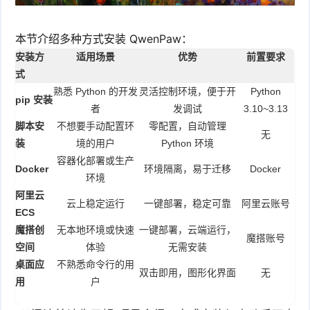
件
件
I
o
合
他
技
本节介绍多种方式安装 QwenPaw：
N
r
集
术
产
安装方
适用场景
优势
前置要求
式
K
e
教
品
路
熟悉 Python 的开发
灵活控制环境，便于开
Python
pip 安装
者
发调试
3.10~3.13
固
O
程
测
由
信
脚本安
不想要手动配置环
零配置，自动管理
无
装
境的用户
Python 环境
件
S
评
交
息
弱
容器化部署或生产
Docker
环境隔离，易于迁移
Docker
固
环境
换
安
电
人
阿里云
云上稳定运行
一键部署，稳定可靠
阿里云账号
件
全
ECS
相
工
密
魔搭创
无本地环境或快速
一键部署，云端运行，
魔搭账号
关
智
码
空间
体验
无需安装
桌面应
不熟悉命令行的用
双击即用，图形化界面
无
能
查
用
户
询