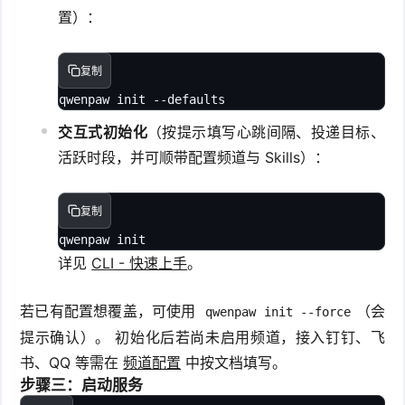
置）：
复制
qwenpaw init --defaults
交互式初始化
（按提示填写心跳间隔、投递目标、
活跃时段，并可顺带配置频道与 Skills）：
复制
qwenpaw init
详见
CLI - 快速上手
。
若已有配置想覆盖，可使用
（会
qwenpaw init --force
提示确认）。 初始化后若尚未启用频道，接入钉钉、飞
书、QQ 等需在
频道配置
中按文档填写。
步骤三：启动服务