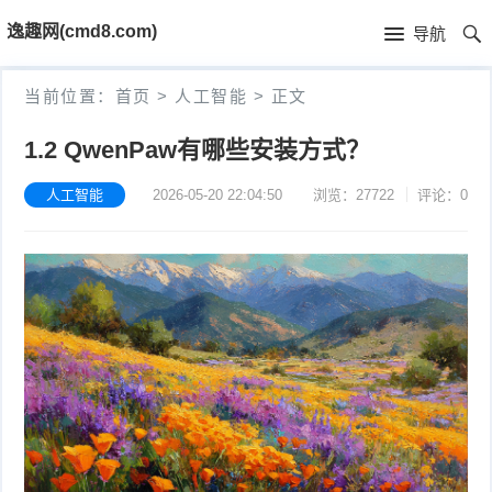
首
逸趣网(cmd8.com)
导航
页
首
当前位置：
首页
>
人工智能
>
正文
页
固
1.2 QwenPaw有哪些安装方式？
件
海
人工智能
2026-05-20 22:04:50
浏览：27722
评论：0
下
康
海
载
N
康
小
V
摄
米
T
R
像
米
P
i
固
机
家
-
S
固
件
固
固
L
t
件
其