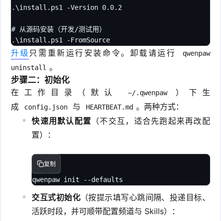
.\install.ps1 -Version 0.0.2

# 从源码安装（开发/测试用）

.\install.ps1 -FromSource
升级
只需重新运行安装命令。卸载请运行
qwenpaw
。
uninstall
步骤二：初始化
在工作目录（默认
）下生
~/.qwenpaw
成
与
。两种方式：
config.json
HEARTBEAT.md
快速用默认配置
（不交互，适合先跑起来再改配
置）：
复制
qwenpaw init --defaults
交互式初始化
（按提示填写心跳间隔、投递目标、
活跃时段，并可顺带配置频道与 Skills）：