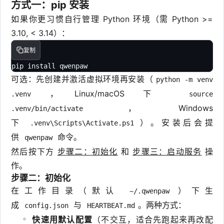
方式一：pip 安装
如果你更习惯自行管理 Python 环境（需 Python >=
3.10, < 3.14）：
复制
pip install qwenpaw
可选：先创建并激活虚拟环境再安装（
python -m venv
，Linux/macOS 下
.venv
source
，Windows
.venv/bin/activate
下
）。安装后会提
.venv\Scripts\Activate.ps1
供
命令。
qwenpaw
然后按下方
步骤二：初始化
和
步骤三：启动服务
操
作。
步骤二：初始化
在工作目录（默认
）下生
~/.qwenpaw
成
与
。两种方式：
config.json
HEARTBEAT.md
快速用默认配置
（不交互，适合先跑起来再改配