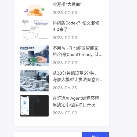
业迎接“大换血”
2026-07-03
科研版Codex？论文邪修
4.0来了！
2026-07-03
不用 Wi-Fi 也能做智能家
居:谷歌OpenThread，让
ESP32-C6 直接组 Thread
2026-07-03
Mesh
从30分钟缩短至3分钟，
海康大模型让执法案卷评
查提效10倍！
2026-06-23
在舒适AI Agent编程环境
里搞定小程序项目开发
2026-07-09