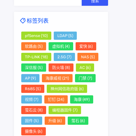
标签列表
pfSense
(10)
LDAP
(5)
软路由
(5)
虚拟机
(4)
爱快
(6)
TP-LINK
(18)
2.5G
(7)
NAS
(5)
深信服
(5)
防火墙
(8)
AC
(6)
AP
(9)
海康威视
(21)
门禁
(7)
R68S
(5)
神州网信政府版
(6)
视频
(7)
钉钉
(24)
海康
(49)
萤石云
(8)
编程器固件
(7)
固件
(5)
升级
(6)
萤石
(6)
摄像头
(6)